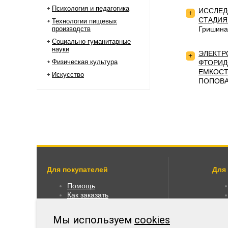
Психология и педагогика
ИССЛЕД
+
СТАДИЯ
Технологии пищевых
производств
Гришина
Социально-гуманитарные
науки
ЭЛЕКТР
+
Физическая культура
ФТОРИД
ЕМКОСТ
Искусство
ПОПОВА 
Для покупателей
Для
Помощь
Как заказать
Как пользоваться
Правовая информация
Мы используем
cookies
Оплата