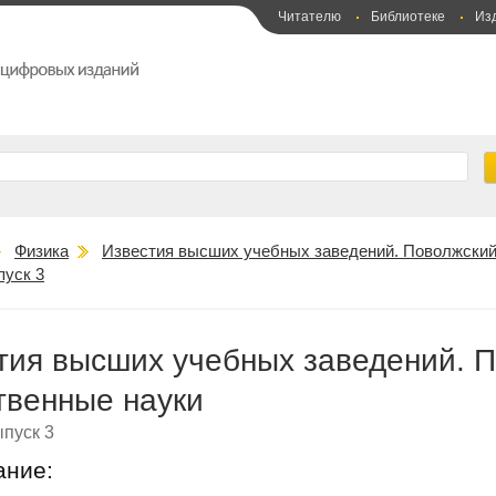
Читателю
Библиотеке
Из
Физика
Известия высших учебных заведений. Поволжский 
пуск 3
тия высших учебных заведений. П
твенные науки
пуск 3
ание: