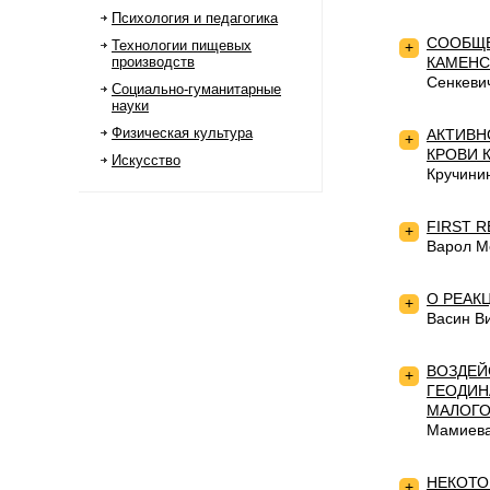
Психология и педагогика
СООБЩЕ
Технологии пищевых
+
производств
КАМЕНС
Сенкеви
Социально-гуманитарные
науки
Физическая культура
АКТИВН
+
КРОВИ 
Искусство
Кручини
FIRST 
+
Варол М
О РЕАК
+
Васин В
ВОЗДЕЙ
+
ГЕОДИН
МАЛОГО
Мамиева
НЕКОТО
+