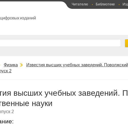
Читателю
Библиотеке
Из
Физика
Известия высших учебных заведений. Поволжский 
пуск 2
тия высших учебных заведений. П
твенные науки
пуск 2
ание: