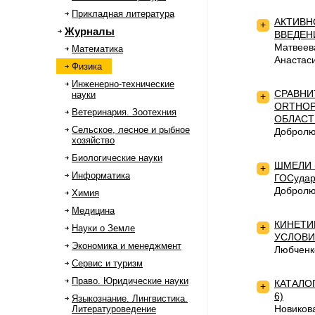
Прикладная литература
АКТИВН
+
Журналы
ВВЕДЕН
Матвеев
Математика
Анастас
Физика
Инженерно-технические
СРАВНИ
науки
+
ORTHOP
Ветеринария. Зоотехния
ОБЛАСТ
Сельское, лесное и рыбное
Добролю
хозяйство
Биологические науки
ШМЕЛИ 
+
Информатика
ГОСуда
Добролю
Химия
Медицина
КИНЕТИ
+
Науки о Земле
УСЛОВИ
Экономика и менеджмент
Любченк
Сервис и туризм
Право. Юридические науки
КАТАЛО
+
6)
Языкознание. Лингвистика.
Новиков
Литературоведение