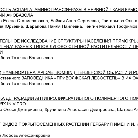
ОСТЬ АСПАРТАТАМИНОТРАНСФЕРАЗЫ В НЕРВНОЙ ТКАНИ КРЫС
ИИ АФОБАЗОЛА
а Елена Станиславовна, Байкач Анна Сергеевна, Григорьева Ольга
ия Юрьевна, Шарапова Наиля Наилевна, Генгин Михаил Трофимов
ТЕЛЬНОЕ ИССЛЕДОВАНИЕ СТРУКТУРЫ НАСЕЛЕНИЯ ПРЯМОКРЫЛЫ
TERA) РАЗНЫХ ТИПОВ ЛУГОВО-СТЕПНОЙ РАСТИТЕЛЬНОСТИ П
И
бова Татьяна Васильевна
( HYMENOPTERA: APIDAE, BOMBINI) ПЕНЗЕНСКОЙ ОБЛАСТИ И Р
рственного ЗАПОВЕДНИКА «ПРИВОЛЖСКАЯ ЛЕСОСТЕПЬ» В ИХ О
бова Татьяна Васильевна
КА ДЕГРАДАЦИИ АНТИПРОЛИФЕРАТИВНОГО ПОЛИМЕРНОГО ПОК
ЯХ IN VIТRО
о Олеся Дмитриевна, Кручинина Анастасия Дмитриевна, Шатров А
Г ВИДОВ ПОКРЫТОСЕМЕННЫХ РАСТЕНИЙ ГЕРБАРИЯ ИМЕНИ И. И.
а Любовь Александровна