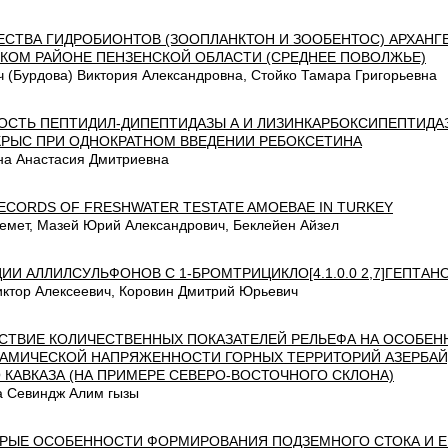
СТВА ГИДРОБИОНТОВ (ЗООПЛАНКТОН И ЗООБЕНТОС) АРХАНГЕ
КОМ РАЙОНЕ ПЕНЗЕНСКОЙ ОБЛАСТИ (СРЕДНЕЕ ПОВОЛЖЬЕ)
ч (Бурдова) Виктория Александровна, Стойко Тамара Григорьевна
ОСТЬ ПЕПТИДИЛ-ДИПЕПТИДАЗЫ А И ЛИЗИНКАРБОКСИПЕПТИДА
КРЫС ПРИ ОДНОКРАТНОМ ВВЕДЕНИИ РЕБОКСЕТИНА
на Анастасия Дмитриевна
RECORDS OF FRESHWATER TESTATE AMOEBAE IN TURKEY
емет, Мазей Юрий Александрович, Беклейен Айзел
ЦИИ АЛЛИЛСУЛЬФОНОВ С 1-БРОМТРИЦИКЛО[4.1.0.0 2,7]ГЕПТАН
иктор Алексеевич, Коровин Дмитрий Юрьевич
СТВИЕ КОЛИЧЕСТВЕННЫХ ПОКАЗАТЕЛЕЙ РЕЛЬЕФА НА ОСОБЕН
АМИЧЕСКОЙ НАПРЯЖЕННОСТИ ГОРНЫХ ТЕРРИТОРИЙ АЗЕРБА
 КАВКАЗА (НА ПРИМЕРЕ СЕВЕРО-ВОСТОЧНОГО СКЛОНА)
 Севиндж Алим гызы
РЫЕ ОСОБЕННОСТИ ФОРМИРОВАНИЯ ПОДЗЕМНОГО СТОКА И Е