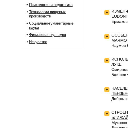
Психология и педагогика
ИЗМЕНЧ
Технологии пищевых
+
производств
EUDONT
Ермаков
Социально-гуманитарные
науки
Физическая культура
ОСОБЕН
+
MARMOT
Искусство
Наумов 
ИСПОЛЬ
+
ЛУКЕ
Смирнов
Баишев 
НАСЕЛЕ
+
ПЕНЗЕН
Добролю
СТРОЕН
+
БЛИЖАЙ
Муковоз
Владисл