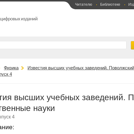
Читателю
Библиотеке
Из
Физика
Известия высших учебных заведений. Поволжский 
пуск 4
тия высших учебных заведений. П
твенные науки
пуск 4
ание: