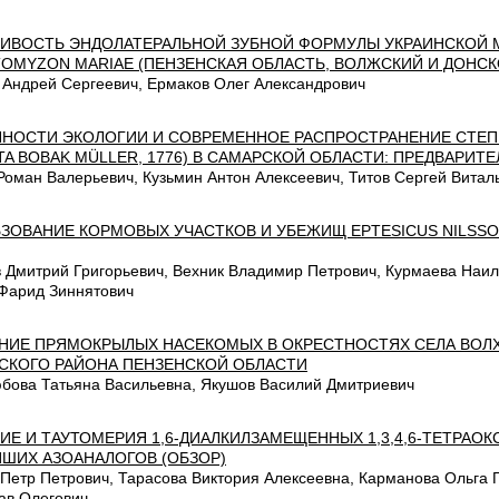
ИВОСТЬ ЭНДОЛАТЕРАЛЬНОЙ ЗУБНОЙ ФОРМУЛЫ УКРАИНСКОЙ 
OMYZON MARIAE (ПЕНЗЕНСКАЯ ОБЛАСТЬ, ВОЛЖСКИЙ И ДОНС
 Андрей Сергеевич, Ермаков Олег Александрович
НОСТИ ЭКОЛОГИИ И СОВРЕМЕННОЕ РАСПРОСТРАНЕНИЕ СТЕПН
A BOBAK МÜLLЕR, 1776) В САМАРСКОЙ ОБЛАСТИ: ПРЕДВАРИТ
Роман Валерьевич, Кузьмин Антон Алексеевич, Титов Сергей Витал
ЗОВАНИЕ КОРМОВЫХ УЧАСТКОВ И УБЕЖИЩ EPTESICUS NILSSO
 Дмитрий Григорьевич, Вехник Владимир Петрович, Курмаева Наи
Фарид Зиннятович
НИЕ ПРЯМОКРЫЛЫХ НАСЕКОМЫХ В ОКРЕСТНОСТЯХ СЕЛА ВО
СКОГО РАЙОНА ПЕНЗЕНСКОЙ ОБЛАСТИ
бова Татьяна Васильевна, Якушов Василий Дмитриевич
ИЕ И ТАУТОМЕРИЯ 1,6-ДИАЛКИЛЗАМЕЩЕННЫХ 1,3,4,6-ТЕТРАО
ШИХ АЗОАНАЛОГОВ (ОБЗОР)
 Петр Петрович, Тарасова Виктория Алексеевна, Карманова Ольга 
ав Олегович