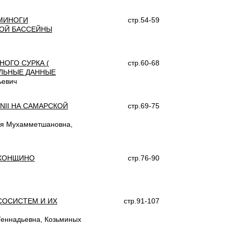
МИНОГИ
стр.54-59
КОЙ БАССЕЙНЫ
ОГО СУРКА (
стр.60-68
ЕЛЬНЫЕ ДАННЫЕ
ьевич
NII НА САМАРСКОЙ
стр.69-75
ля Мухамметшановна,
ЛХОНЩИНО
стр.76-90
КСОСИСТЕМ И ИХ
стр.91-107
Геннадьевна, Козьминых