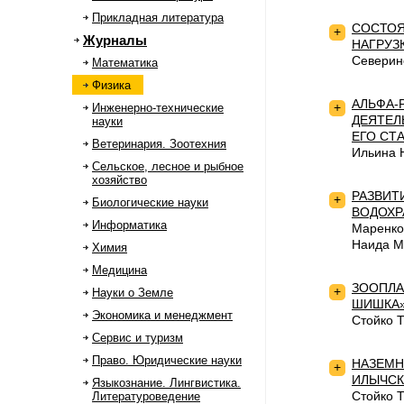
Прикладная литература
СОСТОЯ
+
Журналы
НАГРУЗ
Северин
Математика
Физика
АЛЬФА-
+
Инженерно-технические
ДЕЯТЕЛ
науки
ЕГО СТ
Ветеринария. Зоотехния
Ильина 
Сельское, лесное и рыбное
хозяйство
РАЗВИТ
+
Биологические науки
ВОДОХ
Информатика
Маренко
Наида М
Химия
Медицина
ЗООПЛА
+
Науки о Земле
ШИШКА»
Экономика и менеджмент
Стойко 
Сервис и туризм
Право. Юридические науки
НАЗЕМН
+
ИЛЫЧСК
Языкознание. Лингвистика.
Стойко 
Литературоведение