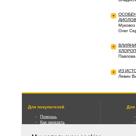
ОСОБЕН
+
ДИОЛО
Муковоз
Олег Се
ВЛИЯНИ
+
ХЛОРОП
Павлова
ИЗ ИСТ
+
Левин В
Для покупателей
Для
Помощь
Как заказать
Как пользоваться
Правовая информация