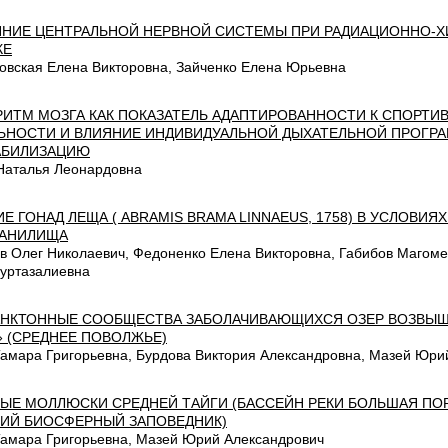
НИЕ ЦЕНТРАЛЬНОЙ НЕРВНОЙ СИСТЕМЫ ПРИ РАДИАЦИОННО-
КЕ
овская Елена Викторовна, Зайченко Елена Юрьевна
РИТМ МОЗГА КАК ПОКАЗАТЕЛЬ АДАПТИРОВАННОСТИ К СПОРТИ
ЬНОСТИ И ВЛИЯНИЕ ИНДИВИДУАЛЬНОЙ ДЫХАТЕЛЬНОЙ ПРОГРА
АБИЛИЗАЦИЮ
Наталья Леонардовна
ИЕ ГОНАД ЛЕЩА ( ABRAMIS BRAMA LINNАЕUS, 1758) В УСЛОВИ
РАНИЛИЩА
в Олег Николаевич, Федоненко Елена Викторовна, Габибов Магом
уртазалиевна
НКТОННЫЕ СООБЩЕСТВА ЗАБОЛАЧИВАЮЩИХСЯ ОЗЕР ВОЗВЫШ
 (СРЕДНЕЕ ПОВОЛЖЬЕ)
Тамара Григорьевна, Бурдова Виктория Александровна, Мазей Юри
ЫЕ МОЛЛЮСКИ СРЕДНЕЙ ТАЙГИ (БАССЕЙН РЕКИ БОЛЬШАЯ ПО
ИЙ БИОСФЕРНЫЙ ЗАПОВЕДНИК)
Тамара Григорьевна, Мазей Юрий Александрович