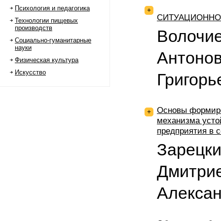
Психология и педагогика
+
СИТУАЦИОННО
Технологии пищевых
производств
Волочи
Социально-гуманитарные
науки
Антонов
Физическая культура
Искусство
Григорь
Основы формиро
+
механизма усто
предприятия в 
Зарецки
Дмитрие
Алекса