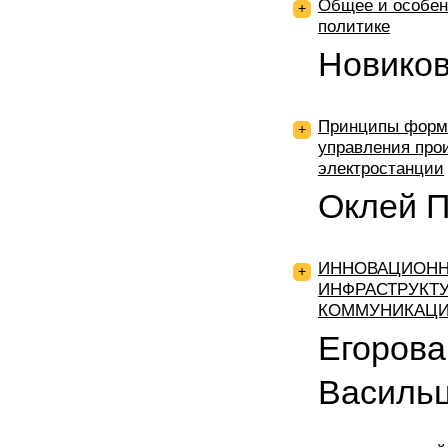
Общее и особен
+
политике
Новико
Принципы форм
+
управления про
электростанции
Оклей П
ИННОВАЦИОНН
+
ИНФРАСТРУКТ
КОММУНИКАЦИ
Егорова
Васильц