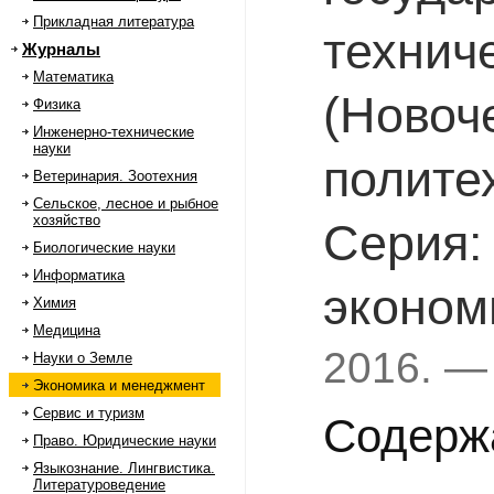
Прикладная литература
технич
Журналы
Математика
(Новоч
Физика
Инженерно-технические
науки
полите
Ветеринария. Зоотехния
Сельское, лесное и рыбное
хозяйство
Серия:
Биологические науки
Информатика
эконом
Химия
Медицина
2016. —
Науки о Земле
Экономика и менеджмент
Сервис и туризм
Содерж
Право. Юридические науки
Языкознание. Лингвистика.
Литературоведение