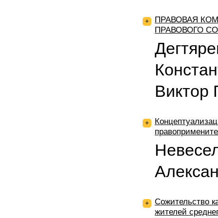
ПРАВОВАЯ КО
+
ПРАВОВОГО С
Дегтяре
Констан
Виктор 
Концептуализац
+
правопримените
Невесе
Алекса
Сожительство к
+
жителей среднег