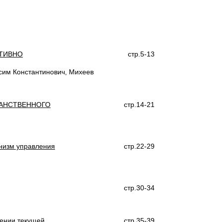
АТИВНО
стр.5-13
сим Константинович, Михеев
РАНСТВЕННОГО
стр.14-21
анизм управления
стр.22-29
стр.30-34
лении текущей
стр.35-39