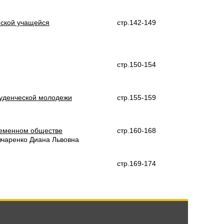
йской учащейся
стр.142-149
стр.150-154
туденческой молодежи
стр.155-159
временном обществе
стр.160-168
вчаренко Диана Львовна
стр.169-174