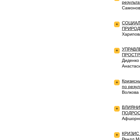
результ
Самонов
СОЦИАЛ
+
ПРИРОД
Харипов
УПРАВЛ
+
ПРОСТР
Диденко
Анастас
Кризисн
+
по резул
Волкова
ВЛИЯНИ
+
ПОДРО
Афшорни
КРИЗИС
+
Рендл М