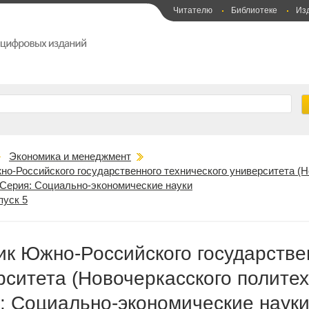
Читателю
Библиотеке
Из
Экономика и менеджмент
но-Российского государственного технического университета (Н
 Серия: Социально-экономические науки
пуск 5
ик Южно-Российского государстве
рситета (Новочеркасского политех
: Социально-экономические наук