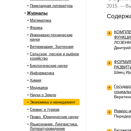
2015. — Вы
Прикладная литература
Журналы
Содерж
Математика
Физика
КОМПЛЕ
+
Инженерно-технические
ФУНКЦИ
науки
ЛОЗЕНКО
Ветеринария. Зоотехния
Дмитрий
Сельское, лесное и рыбное
хозяйство
ФОРМИР
+
Биологические науки
РАЗВИТ
Швец Ир
Информатика
Химия
Государ
+
Медицина
социаль
Науки о Земле
Веретен
Экономика и менеджмент
Сервис и туризм
Реверс-
+
Передер
Право. Юридические науки
Языкознание. Лингвистика.
Литературоведение
Бюджети