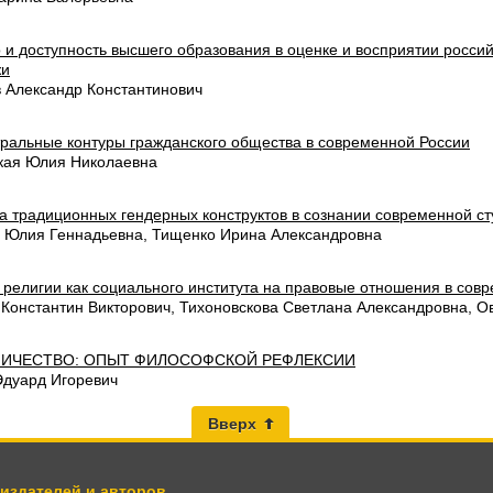
 и доступность высшего образования в оценке и восприятии росси
жи
в Александр Константинович
ральные контуры гражданского общества в современной России
кая Юлия Николаевна
а традиционных гендерных конструктов в сознании современной с
 Юлия Геннадьевна, Тищенко Ирина Александровна
 религии как социального института на правовые отношения в со
 Константин Викторович, Тихоновскова Светлана Александровна, О
ИЧЕСТВО: ОПЫТ ФИЛОСОФСКОЙ РЕФЛЕКСИИ
Эдуард Игоревич
Вверх
 издателей и авторов