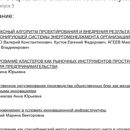
пуск 5
ание:
КСНЫЙ АЛГОРИТМ ПРОЕКТИРОВАНИЯ И ВНЕДРЕНИЯ РЕЗУЛЬТ
ОНИРУЮЩЕЙ СИСТЕМЫ ЭНЕРГОМЕНЕДЖМЕНТА ОРГАНИЗАЦИИ
 Валерий Константинович, Кустов Евгений Федорович, АГЕЕВ Мак
 Владимирович
ОВАНИЕ КЛАСТЕРОВ КАК РЫНОЧНЫХ ИНСТРУМЕНТОВ ПРОСТ
ИЯ ПРЕДПРИНИМАТЕЛЬСТВА
ина Юрьевна
ственное регулирование производства общественных благ как мех
ными инновациями
никова Анна Юрьевна
инжиниринг в условиях инновационной инфраструктуры
ий Марина Викторовна
рование как специфический метод управленческого учета в управ