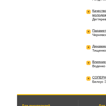
Качество
+
молоде
Дегтяре
Парамет
+
Чернявс
Динамик
+
Тищенко
Влияние
+
Воденко
СОПЕРН
+
Белоус 
Для покупателей
Для