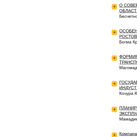
О СОВЕ
+
ОБЛАСТ
Бесчетн
ОСОБЕН
+
РОСТОВ
Богма К
ФОРМИР
+
ТРАНСП
Магомад
ГОСУДА
+
ИНДУСТ
Кочура 
ПЛАНИР
+
ЭКСПЛУ
Мамадие
Компара
+