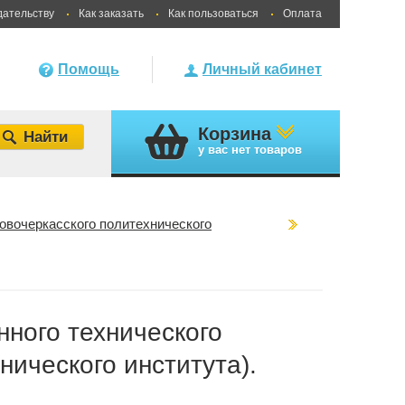
дательству
Как заказать
Как пользоваться
Оплата
Помощь
Личный кабинет
Корзина
у вас
нет товаров
овочеркасского политехнического
нного технического
нического института).
и