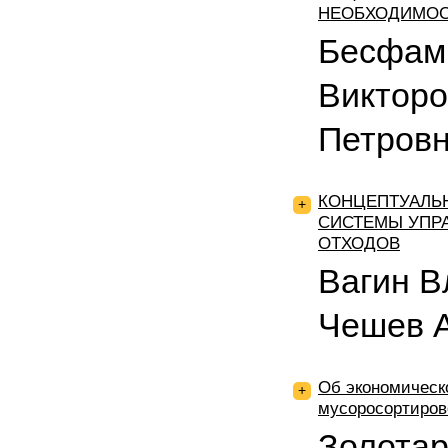
НЕОБХОДИМОС
Бесфам
Викторо
Петров
КОНЦЕПТУАЛЬ
+
СИСТЕМЫ УПР
ОТХОДОВ
Вагин В
Чешев 
Об экономическ
+
мусоросортиров
Золотар