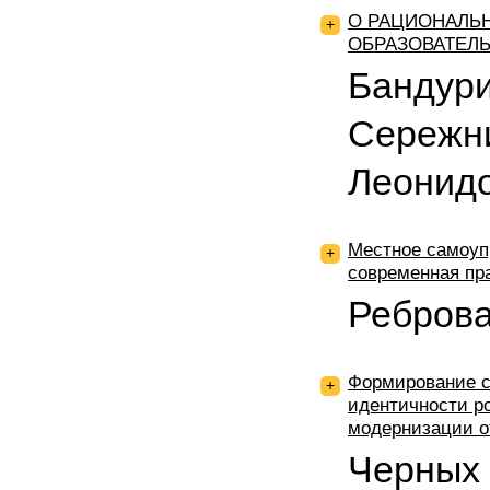
О РАЦИОНАЛЬ
+
ОБРАЗОВАТЕЛ
Бандури
Сережни
Леонид
Местное самоуп
+
современная пр
Ребров
Формирование 
+
идентичности р
модернизации о
Черных 