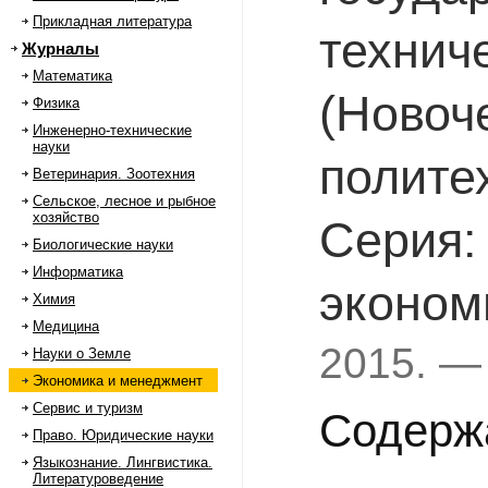
Прикладная литература
технич
Журналы
Математика
(Новоч
Физика
Инженерно-технические
науки
полите
Ветеринария. Зоотехния
Сельское, лесное и рыбное
хозяйство
Серия:
Биологические науки
Информатика
эконом
Химия
Медицина
2015. —
Науки о Земле
Экономика и менеджмент
Сервис и туризм
Содерж
Право. Юридические науки
Языкознание. Лингвистика.
Литературоведение