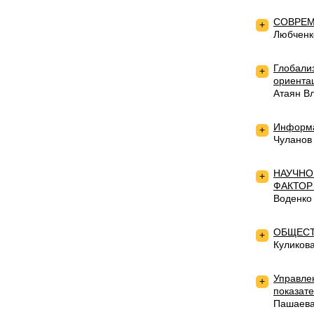
СОВРЕМ
+
Любченк
Глобали
+
ориента
Атаян В
Информа
+
Чуланов
НАУЧНО
+
ФАКТОР
Воденко
ОБЩЕСТ
+
Куликов
Управлен
+
показат
Пашаева