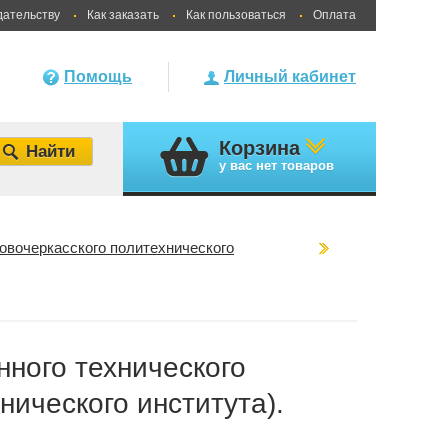
дательству
Как заказать
Как пользоваться
Оплата
Помощь
Личный кабинет
Корзина
у вас
нет товаров
овочеркасского политехнического
нного технического
нического института).
и