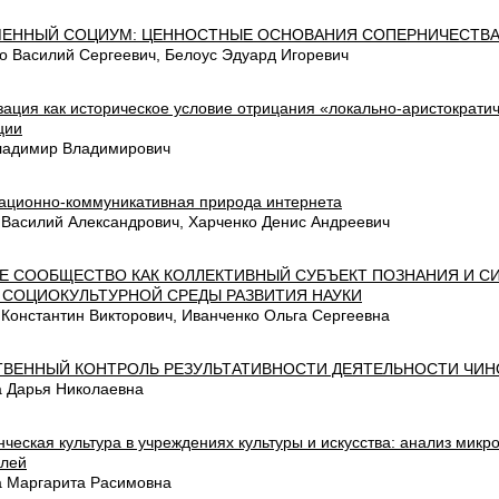
ЕННЫЙ СОЦИУМ: ЦЕННОСТНЫЕ ОСНОВАНИЯ СОПЕРНИЧЕСТВ
о Василий Сергеевич, Белоус Эдуард Игоревич
зация как историческое условие отрицания «локально-аристократи
ции
ладимир Владимирович
ционно-коммуникативная природа интернета
 Василий Александрович, Харченко Денис Андреевич
Е СООБЩЕСТВО КАК КОЛЛЕКТИВНЫЙ СУБЪЕКТ ПОЗНАНИЯ И 
 СОЦИОКУЛЬТУРНОЙ СРЕДЫ РАЗВИТИЯ НАУКИ
 Константин Викторович, Иванченко Ольга Сергеевна
ВЕННЫЙ КОНТРОЛЬ РЕЗУЛЬТАТИВНОСТИ ДЕЯТЕЛЬНОСТИ ЧИ
а Дарья Николаевна
ческая культура в учреждениях культуры и искусства: анализ микр
елей
 Маргарита Расимовна