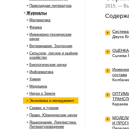
2015. — Вы
Прикладная литература
Журналы
Содерж
Математика
Физика
Система
+
Инженерно-технические
Джуха В
науки
Ветеринария. Зоотехния
ОЦЕНКА
+
Сельское, лесное и рыбное
Сычева 
хозяйство
Биологические науки
Инженер
+
Информатика
состава
Химия
Колбаче
Медицина
Науки о Земле
ОПТИМИ
+
ТРАНСП
Экономика и менеджмент
Караева
Сервис и туризм
Право. Юридические науки
МОДЕЛИ
+
Языкознание. Лингвистика.
И ПРОГ
Литературоведение
Передер