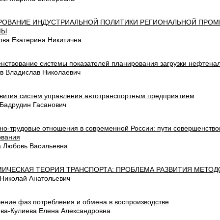
ОВАНИЕ ИНДУСТРИАЛЬНОЙ ПОЛИТИКИ РЕГИОНАЛЬНОЙ ПРО
МЫ
ова Екатерина Никитична
нствование системы показателей планирования загрузки нефтена
в Владислав Николаевич
звития систем управления автотранспортным предприятием
 Бадрудин Гасанович
но-трудовые отношения в современной России: пути совершенств
ования
 Любовь Васильевна
ИЧЕСКАЯ ТЕОРИЯ ТРАНСПОРТА: ПРОБЛЕМА РАЗВИТИЯ МЕТО
 Николай Анатольевич
ение фаз потребления и обмена в воспроизводстве
ва-Кулиева Елена Александровна