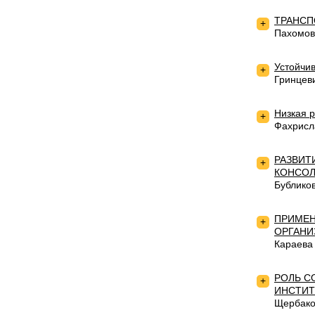
ТРАНСП
+
Пахомов
Устойчи
+
Гринцев
Низкая 
+
Фахрисл
РАЗВИТ
+
КОНСОЛ
Бублико
ПРИМЕН
+
ОРГАНИ
Караева
РОЛЬ С
+
ИНСТИТ
Щербако