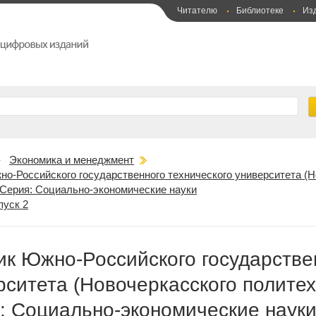
Читателю
Библиотеке
Из
Экономика и менеджмент
но-Российского государственного технического университета (Н
 Серия: Социально-экономические науки
пуск 2
ик Южно-Российского государстве
рситета (Новочеркасского политех
: Социально-экономические наук