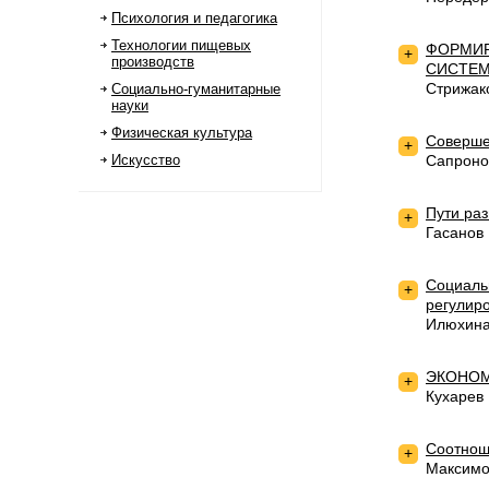
Психология и педагогика
Технологии пищевых
ФОРМИР
+
производств
СИСТЕ
Стрижак
Социально-гуманитарные
науки
Физическая культура
Соверше
+
Искусство
Сапроно
Пути ра
+
Гасанов
Социаль
+
регулир
Илюхина
ЭКОНОМ
+
Кухарев
Соотнош
+
Максимо