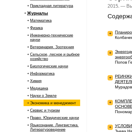
2015. — Вы
Прикладная литература
Журналы
Содерж
Математика
Физика
Планиро
+
Инженерно-технические
Колбаче
науки
Ветеринария. Зоотехния
Энергод
+
Сельское, лесное и рыбное
энергоо
хозяйство
Попов Г
Биологические науки
Информатика
РЕИНЖИ
+
Химия
ДЕЯТЕЛ
Мурадов
Медицина
Науки о Земле
КОМПЛЕ
+
Экономика и менеджмент
ОСНОВЕ
Сервис и туризм
Пономар
Право. Юридические науки
Языкознание. Лингвистика.
УСЛОВИ
+
Литературоведение
Зуева Н