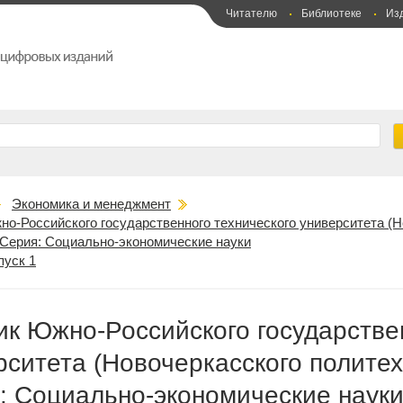
Читателю
Библиотеке
Из
Экономика и менеджмент
но-Российского государственного технического университета (Н
 Серия: Социально-экономические науки
пуск 1
ик Южно-Российского государстве
рситета (Новочеркасского политех
: Социально-экономические наук