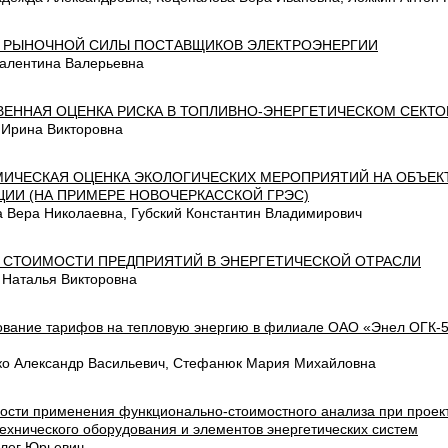
 РЫНОЧНОЙ СИЛЫ ПОСТАВЩИКОВ ЭЛЕКТРОЭНЕРГИИ
алентина Валерьевна
ВЕННАЯ ОЦЕНКА РИСКА В ТОПЛИВНО-ЭНЕРГЕТИЧЕСКОМ СЕКТ
 Ирина Викторовна
ИЧЕСКАЯ ОЦЕНКА ЭКОЛОГИЧЕСКИХ МЕРОПРИЯТИЙ НА ОБЪЕК
ЦИИ (НА ПРИМЕРЕ НОВОЧЕРКАССКОЙ ГРЭС)
а Вера Николаевна, Губский Константин Владимирович
 СТОИМОСТИ ПРЕДПРИЯТИЙ В ЭНЕРГЕТИЧЕСКОЙ ОТРАСЛИ
 Наталья Викторовна
вание тарифов на тепловую энергию в филиале ОАО «Энел ОГК-
ко Александр Васильевич, Стефанюк Мария Михайловна
ости применения функционально-стоимостного анализа при проек
ехнического оборудования и элементов энергетических систем
лег Юрьевич