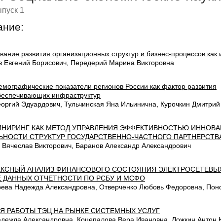
пуск 1
ание:
вание развития организационных структур и бизнес-процессов как
в Евгений Борисович, Передерий Марина Викторовна
емографические показатели регионов России как фактор развития
беспечивающих инфраструктур
еоргий Эдуардович, Тульчинская Яна Ильинична, Курочкин Дмитрий
НИРИНГ КАК МЕТОД УПРАВЛЕНИЯ ЭФФЕКТИВНОСТЬЮ ИННОВ
ЬНОСТИ СТРУКТУР ГОСУДАРСТВЕННО-ЧАСТНОГО ПАРТНЕРСТВ
 Вячеслав Викторович, Баранов Александр Александрович
КСНЫЙ АНАЛИЗ ФИНАНСОВОГО СОСТОЯНИЯ ЭЛЕКТРОСЕТЕВЫ
 ДАННЫХ ОТЧЕТНОСТИ ПО РСБУ И МСФО
ева Надежда Александровна, Отверченко Любовь Федоровна, Пон
Я РАБОТЫ ТЭЦ НА РЫНКЕ СИСТЕМНЫХ УСЛУГ
адежда Александровна, Коцепалова Вера Ивановна, Ложкин Антон