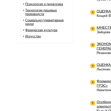
Психология и педагогика
Технологии пищевых
ОЦЕНКА
+
производств
Кощей В
Социально-гуманитарные
науки
КАЧЕСТ
+
Физическая культура
Зайцева
Искусство
ЭКОНОМ
+
ГЕНЕРА
Резанов
ОЦЕНКА
+
Лысенко
Формиро
+
ГРЭС»
Никитен
Особенн
+
электрот
Белый О