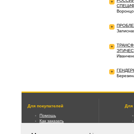
РОССИЙ
+
СПЕЦИФ
Воронцо
ПРОБЛЕ
+
Записна
ТРАНСФ
+
ЭТИЧЕС
Иванчен
ГЕНДЕР
+
Березин
Для покупателей
Для
Помощь
Как заказать
Как пользоваться
Правовая информация