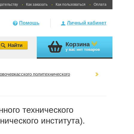
дательству
Как заказать
Как пользоваться
Оплата
Помощь
Личный кабинет
Корзина
у вас
нет товаров
овочеркасского политехнического
нного технического
нического института).
и