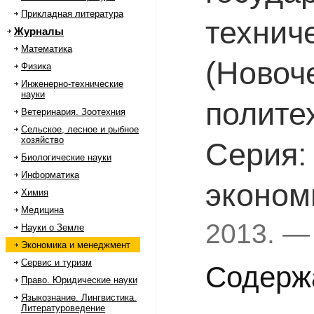
Прикладная литература
технич
Журналы
Математика
(Новоч
Физика
Инженерно-технические
науки
полите
Ветеринария. Зоотехния
Сельское, лесное и рыбное
хозяйство
Серия:
Биологические науки
Информатика
эконом
Химия
Медицина
2013. —
Науки о Земле
Экономика и менеджмент
Сервис и туризм
Содерж
Право. Юридические науки
Языкознание. Лингвистика.
Литературоведение