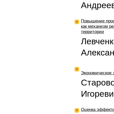
Андрее
Повышение про
+
как механизм р
территории
Левченк
Алекса
+
Экономическое 
Старово
Игореви
Оценка эффекти
+