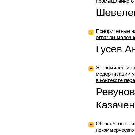
промышленного 
Шевелев
Приоритетные н
+
отрасли молочн
Гусев А
Экономические 
+
модернизации у
в контексте пер
Ревунов
Казачен
Об особенностя
+
некоммерческих