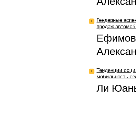
Алекса
Гендерные аспе
+
продаж автомоб
Ефимов
Алекса
Тенденции соци
+
мобильность се
Ли Юан