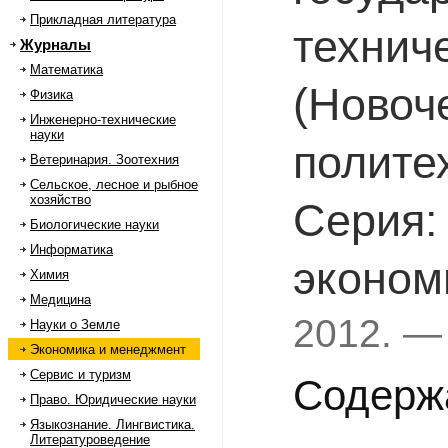
Прикладная литература
технич
Журналы
Математика
(Новоч
Физика
Инженерно-технические
науки
полите
Ветеринария. Зоотехния
Сельское, лесное и рыбное
хозяйство
Серия:
Биологические науки
Информатика
эконом
Химия
Медицина
2012. —
Науки о Земле
Экономика и менеджмент
Сервис и туризм
Содерж
Право. Юридические науки
Языкознание. Лингвистика.
Литературоведение