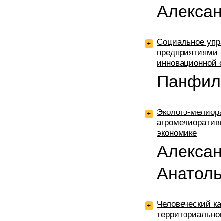
Алекса
Социальное уп
+
предприятиями 
инновационной 
Панфило
Эколого-мелиор
+
агромелиоратив
экономике
Алекса
Анатол
Человеческий к
+
территориально