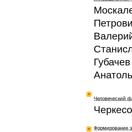
Москале
Петрови
Валерий
Станисл
Губачев
Анатол
+
Человеческий ф
Черкес
Формирование э
+