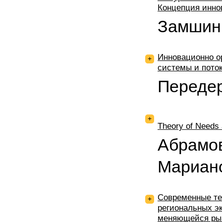
Концепция инно
Замшин
Инновационно о
+
системы и поток
Переде
+
Theory of Needs
Абрамо
Мариан
Современные те
+
региональных э
меняющейся ры