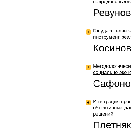
природопользов
Ревунов
Государственно
+
инструмент реа
Косинов
Методологическ
+
социально-экон
Сафоно
Интеграция про
+
объективных да
решений
Плетня