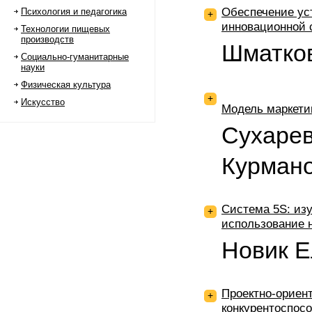
Обеспечение ус
Психология и педагогика
+
инновационной 
Технологии пищевых
производств
Шматков
Социально-гуманитарные
науки
Физическая культура
+
Искусство
Модель маркети
Сухарев
Курмано
Система 5S: из
+
использование 
Новик Е
Проектно-ориен
+
конкурентоспос