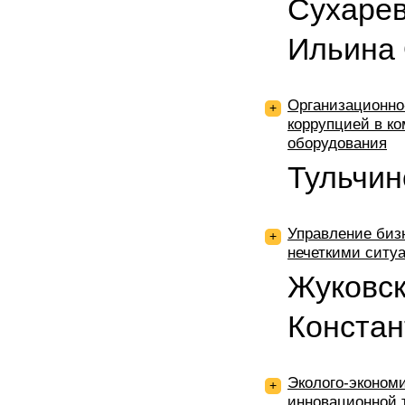
Сухарев
Ильина 
Организационно
+
коррупцией в ко
оборудования
Тульчин
Управление биз
+
нечеткими ситу
Жуковск
Констан
Эколого-эконом
+
инновационной 