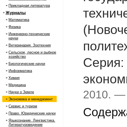
Прикладная литература
технич
Журналы
Математика
(Новоч
Физика
Инженерно-технические
науки
полите
Ветеринария. Зоотехния
Сельское, лесное и рыбное
хозяйство
Серия:
Биологические науки
Информатика
эконом
Химия
Медицина
2010. —
Науки о Земле
Экономика и менеджмент
Сервис и туризм
Содерж
Право. Юридические науки
Языкознание. Лингвистика.
Литературоведение