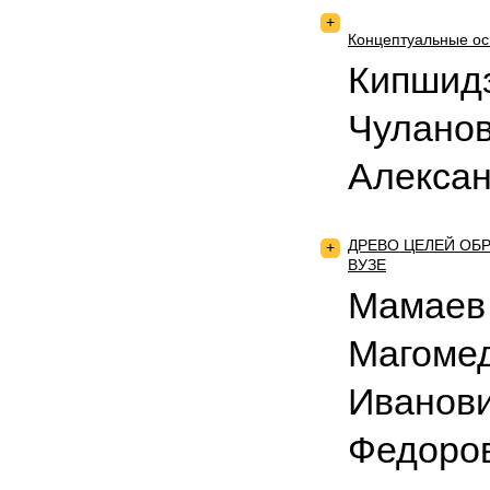
+
Концептуальные ос
Кипшидз
Чулано
Алекса
ДРЕВО ЦЕЛЕЙ ОБ
+
ВУЗЕ
Мамаев
Магомед
Иванови
Федоро