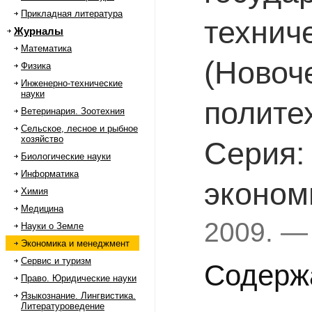
Прикладная литература
технич
Журналы
Математика
(Новоч
Физика
Инженерно-технические
науки
полите
Ветеринария. Зоотехния
Сельское, лесное и рыбное
хозяйство
Серия:
Биологические науки
Информатика
эконом
Химия
Медицина
2009. —
Науки о Земле
Экономика и менеджмент
Сервис и туризм
Содерж
Право. Юридические науки
Языкознание. Лингвистика.
Литературоведение