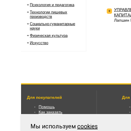
Психология и педагогика
УПРАВЛ
+
Технологии пищевых
КАПИТА
производств
Лапшин 
Социально-гуманитарные
науки
Физическая культура
Искусство
Для покупателей
Для
Помощь
Как заказать
Как пользоваться
Правовая информация
Мы используем
cookies
Оплата