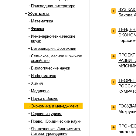
Прикладная литература
ВУЗ КА
+
Журналы
Бахова А
Математика
Физика
ТЕНДЕН
+
ЭКОНОМ
Инженерно-технические
Герасимо
науки
Ветеринария. Зоотехния
ПРОЕКТ
Сельское, лесное и рыбное
+
РАЗВИТ
хозяйство
МЯСНИКО
Биологические науки
Информатика
ТЕОРЕТ
+
Химия
РОССИ
Медицина
КУМРАТО
Науки о Земле
ГОСУДА
Экономика и менеджмент
+
Мокрушин
Сервис и туризм
Право. Юридические науки
ПРОФЕС
+
Языкознание. Лингвистика.
Бюллер Е
Литературоведение