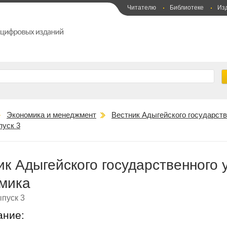
Читателю
Библиотеке
Из
Экономика и менеджмент
Вестник Адыгейского государств
пуск 3
ик Адыгейского государственного 
мика
пуск 3
ание: