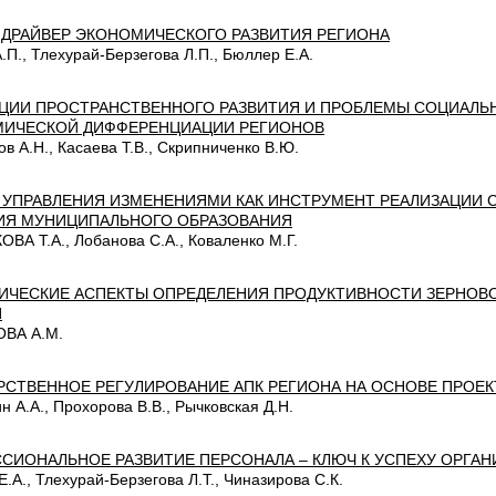
К ДРАЙВЕР ЭКОНОМИЧЕСКОГО РАЗВИТИЯ РЕГИОНА
.П., Тлехурай-Берзегова Л.П., Бюллер Е.А.
ЦИИ ПРОСТРАНСТВЕННОГО РАЗВИТИЯ И ПРОБЛЕМЫ СОЦИАЛЬ
ИЧЕСКОЙ ДИФФЕРЕНЦИАЦИИ РЕГИОНОВ
в А.Н., Касаева Т.В., Скрипниченко В.Ю.
 УПРАВЛЕНИЯ ИЗМЕНЕНИЯМИ КАК ИНСТРУМЕНТ РЕАЛИЗАЦИИ 
ИЯ МУНИЦИПАЛЬНОГО ОБРАЗОВАНИЯ
ВА Т.А., Лобанова С.А., Коваленко М.Г.
ИЧЕСКИЕ АСПЕКТЫ ОПРЕДЕЛЕНИЯ ПРОДУКТИВНОСТИ ЗЕРНОВ
И
ВА А.М.
РСТВЕННОЕ РЕГУЛИРОВАНИЕ АПК РЕГИОНА НА ОСНОВЕ ПРОЕ
 А.А., Прохорова В.В., Рычковская Д.Н.
СИОНАЛЬНОЕ РАЗВИТИЕ ПЕРСОНАЛА – КЛЮЧ К УСПЕХУ ОРГАН
.А., Тлехурай-Берзегова Л.Т., Чиназирова С.К.