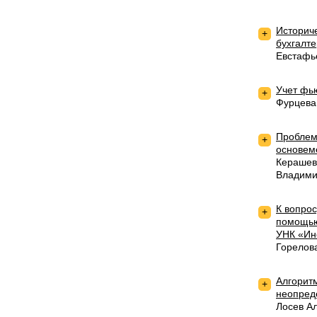
Историч
+
бухгалте
Евстафь
Учет фь
+
Фурцева
Проблем
+
основем
Керашев
Владими
К вопрос
+
помощью
УНК «Ин
Горелов
Алгорит
+
неопред
Лосев А