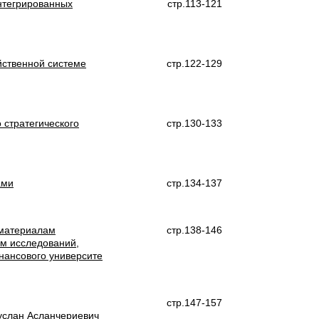
нтегрированных
стр.113-121
йственной системе
стр.122-129
 стратегического
стр.130-133
ами
стр.134-137
 материалам
стр.138-146
ам исследований,
нансового университе
стр.147-157
услан Асланчериевич