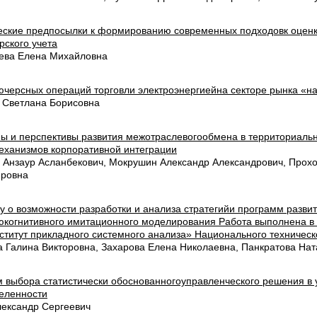
еские предпосылки к формированию современных подходовк оценк
рского учета
ева Елена Михайловна
ючерсных операций торговли электроэнергиейна секторе рынка «на
 Светлана Борисовна
ы и перспективы развития межотраслевогообмена в территориаль
еханизмов корпоративной интеграции
 Анзаур Асланбекович, Мокрушин Александр Александрович, Прох
ровна
у о возможности разработки и анализа стратегийи программ разви
когнитивного имитационного моделирования Работа выполнена в 
ститут прикладного системного анализа» Национального техническ
а Галина Викторовна, Захарова Елена Николаевна, Панкратова На
м выбора статистически обоснованногоуправленческого решения в 
еленности
лександр Сергеевич