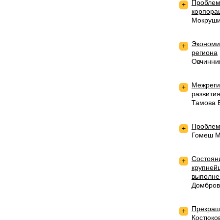
Проблем
+
корпора
Мокруши
Экономи
+
региона
Овчинни
Межреги
+
развити
Тамова 
Проблем
+
Гомеш М
Состоян
+
крупней
выполне
Домбров
Прекращ
+
Костюко