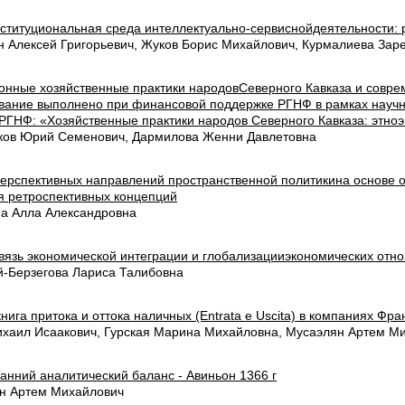
ституциональная среда интеллектуально-сервиснойдеятельности: 
н Алексей Григорьевич, Жуков Борис Михайлович, Курмалиева За
онные хозяйственные практики народовСеверного Кавказа и совре
вание выполнено при финансовой поддержке РГНФ в рамках научн
РГНФ: «Хозяйственные практики народов Северного Кавказа: этноэ
ков Юрий Семенович, Дармилова Женни Давлетовна
перспективных направлений пространственной политикина основе 
я ретроспективных концепций
а Алла Александровна
вязь экономической интеграции и глобализацииэкономических отн
й-Берзегова Лариса Талибовна
нига притока и оттока наличных (Entrata e Uscita) в компаниях Фр
ихаил Исаакович, Гурская Марина Михайловна, Мусаэлян Артем М
анний аналитический баланс - Авиньон 1366 г
н Артем Михайлович