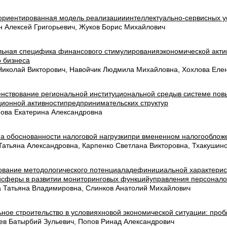
ориентированная модель реализацииинтеллектуально-сервисных у
н Алексей Григорьевич, Жуков Борис Михайлович
льная специфика финансового стимулированияэкономической акти
о бизнеса
Николай Викторович, Навойчик Людмила Михайловна, Хохлова Еле
нствование региональной институциональной средыв системе по
ционной активностипредпринимательских структур
ова Екатерина Александровна
а обоснованности налоговой нагрузкипри вмененном налогооблож
Татьяна Александровна, Карпенко Светлана Викторовна, Тхакушин
ование методологического потенциаладефинициальной характерис
йсферы в развитии мониторинговых функцийуправления персонало
а Татьяна Владимировна, Слинков Анатолий Михайлович
ьное строительство в условияхновой экономической ситуации: про
ев Батырбий Зульевич, Попов Ринад Александрович