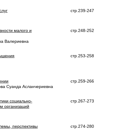
слуг
стр.239-247
вности малого и
стр.248-252
на Валериевна
вышения
стр.253-258
ении
стр.259-266
ова Суанда Асланчериевна
тики социально-
стр.267-273
м организаций
блемы, перспективы
стр.274-280