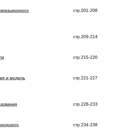
екреационного
стр.201-208
я
стр.209-214
ли
стр.215-220
ия и модель
стр.221-227
азования
стр.228-233
ородского
стр.234-238