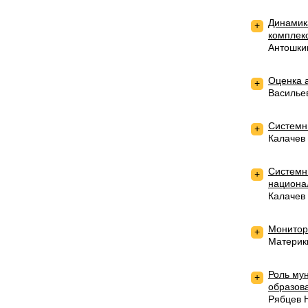
Динамика
+
комплек
Антошки
Оценка 
+
Василье
Системн
+
Калачев
Системн
+
национа
Калачев
Монитор
+
Материк
Роль мун
+
образов
Рябцев 