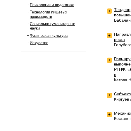
Психология и педагогика
Тенденц
+
Технологии пищевых
повышен
производств
Бабалян
Социально-гуманитарные
науки
Направл
+
Физическая культура
роста
Искусство
Голубов
Роль кр
+
выполне
РГНФ: «
с
Кетова 
Субъекты
+
Киргуев
Механиз
+
Костаня