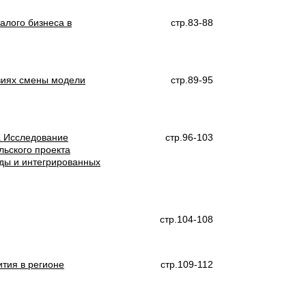
алого бизнеса в
стр.83-88
виях смены модели
стр.89-95
а Исследование
стр.96-103
ьского проекта
еды и интегрированных
стр.104-108
тия в регионе
стр.109-112