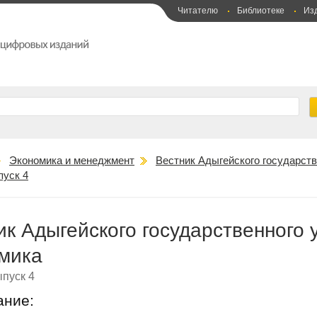
Читателю
Библиотеке
Из
Экономика и менеджмент
Вестник Адыгейского государств
пуск 4
ик Адыгейского государственного 
мика
пуск 4
ание: