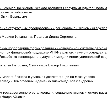
ии социально-экономического развития Республики Адыгеяи роль м
ии его устойчивости
 Эмин Борикович
ения структурных преобразований региональной экономики в усло
а Марина Ильинична, Паштова Диана Сергеевна
упных корпорацийв формировании инновационной системы регион
но при финансовой поддержке РГНФ в рамках научно-исследовател
Разработка концепции, структурной модели институциональной ср
Наталья Петровна, Овчинников Виктор Николаевич
 малого бизнеса в условиях дезинтеграции на мезо-уровне
 Аркадий Тимофеевич, Адаменко Александр Александрович
м государственного регулированиясоциально-экономического разви
н Наира Айковна