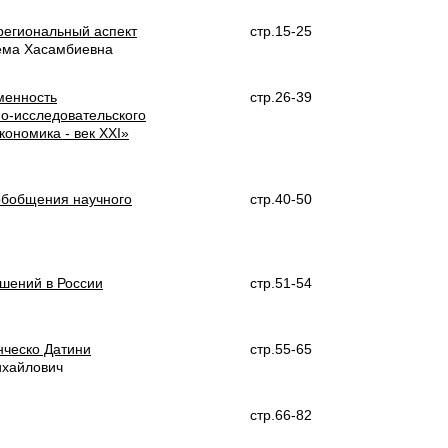
региональный аспект
стр.15-25
рема Хасамбиевна
менность
стр.26-39
о-исследовательского
кономика - век XXI»
обобщения научного
стр.40-50
ошений в России
стр.51-54
анческо Датини
стр.55-65
ихайлович
стр.66-82