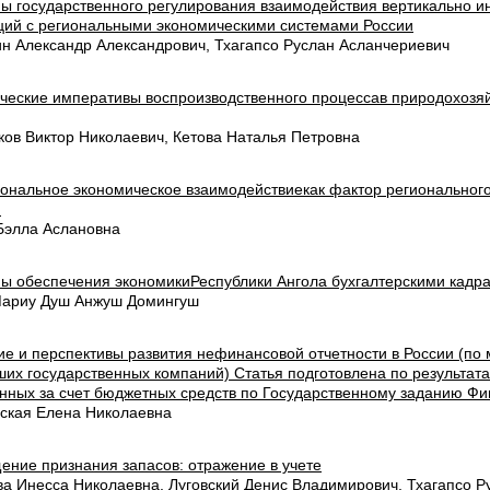
ы государственного регулирования взаимодействия вертикально и
ций с региональными экономическими системами России
н Александр Александрович, Тхагапсо Руслан Асланчериевич
ческие императивы воспроизводственного процессав природохозя
ков Виктор Николаевич, Кетова Наталья Петровна
ональное экономическое взаимодействиекак фактор регионального
я
Бэлла Аслановна
ы обеспечения экономикиРеспублики Ангола бухгалтерскими кадр
ариу Душ Анжуш Домингуш
ие и перспективы развития нефинансовой отчетности в России (по
ших государственных компаний) Статья подготовлена по результат
нных за счет бюджетных средств по Государственному заданию Фи
ская Елена Николаевна
ение признания запасов: отражение в учете
ва Инесса Николаевна, Луговский Денис Владимирович, Тхагапсо Р