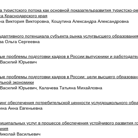
 туристского потока как основной показательразвития туристско-р
са Краснодарского края
на Виктория Викторовна, Кошутина Александра Александровна
адаптивного потенциала субъекта рынка услугвысшего образовани
ва Ольга Сергеевна
ые проблемы подготовки кадров в России:выпускники и работодате
 Василий Юрьевич
ые проблемы подготовки кадров в России: цели высшего образован
льной экономики
 Василий Юрьевич, Калачева Татьяна Михайловна
инг обеспечения потребительской ценности услугдошкольного обр
ина Анна Евгеньевна
иципальных услуг в процессе обеспечения устойчивого развития г
ания
Николай Васильевич