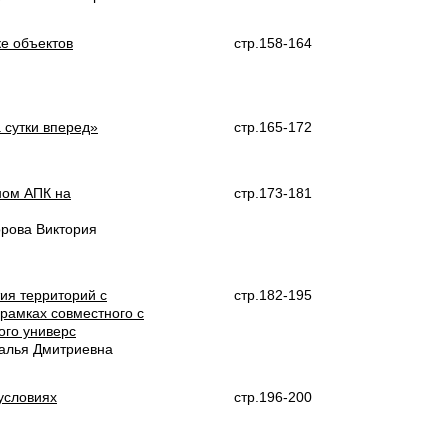
е объектов
стр.158-164
 сутки вперед»
стр.165-172
ном АПК на
стр.173-181
орова Виктория
тия территорий с
стр.182-195
рамках совместного с
ого универс
талья Дмитриевна
условиях
стр.196-200