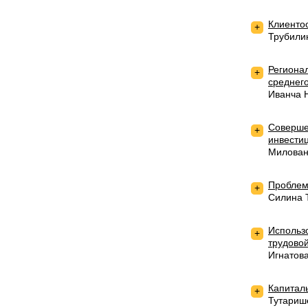
Клиенто
+
Трубили
Региона
+
среднег
Иванча 
Соверше
+
инвести
Милован
Проблем
+
Силина 
Использ
+
трудово
Игнатов
Капитал
+
Тутариш