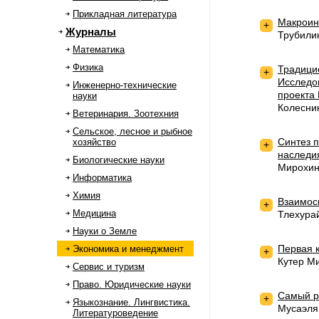
Прикладная литература
Макроин
+
Журналы
Трубили
Математика
Физика
Традици
+
Исследо
Инженерно-технические
проекта 
науки
Колесни
Ветеринария. Зоотехния
Сельское, лесное и рыбное
Синтез 
хозяйство
+
наследи
Биологические науки
Мирохин
Информатика
Химия
Взаимос
+
Медицина
Тлехура
Науки о Земле
Первая к
Экономика и менеджмент
+
Кутер М
Сервис и туризм
Право. Юридические науки
Самый р
+
Языкознание. Лингвистика.
Мусаэля
Литературоведение