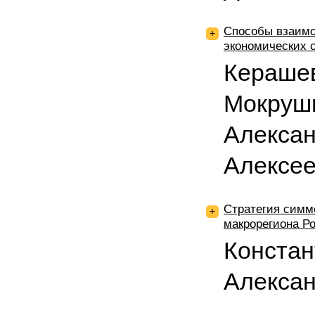
Способы взаимо
+
экономических 
Керашев
Мокруш
Алексан
Алексе
Стратегия симм
+
макрорегиона Р
Конста
Алекса