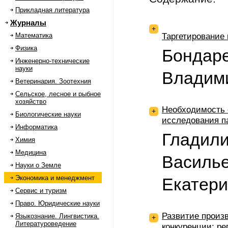
Прикладная литература
Журналы
+
Математика
Таргетирование
Физика
Бондар
Инженерно-технические
науки
Владим
Ветеринария. Зоотехния
Сельское, лесное и рыбное
хозяйство
Необходимость 
+
Биологические науки
исследования п
Информатика
Гладили
Химия
Медицина
Василье
Науки о Земле
Экономика и менеджмент
Екатер
Сервис и туризм
Право. Юридические науки
Развитие произ
Языкознание. Лингвистика.
+
Литературоведение
конкуренции: р