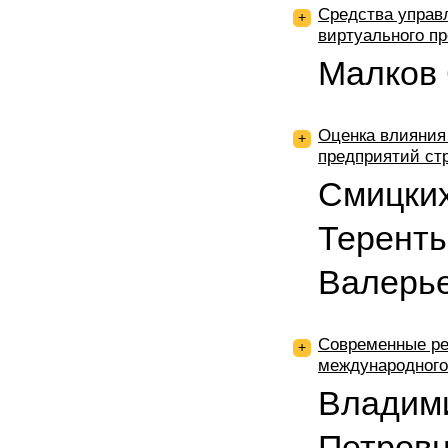
Средства управ
+
виртуального п
Малков 
Оценка влияния
+
предприятий ст
Смицких
Теренть
Валерь
Современные ре
+
международного
Владим
Петров