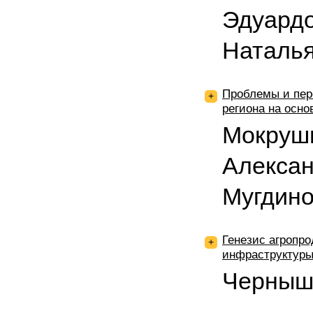
Эдуард
Наталь
Проблемы и пер
+
региона на осн
Мокруш
Алексан
Мугдин
Генезис агропро
+
инфраструктур
Черныш