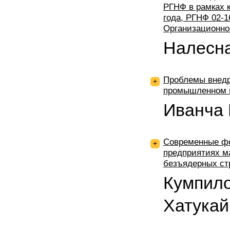
РГНФ в рамках 
года, РГНФ 02-1
Организационно
Налесн
Проблемы внедр
+
промышленном 
Иванча 
Современные фо
+
предприятиях ма
безъядерных ст
Кумпило
Хатукай