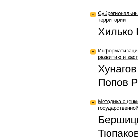
Субрегиональны
+
территории
Хилько 
Информатизация
+
развитию и зас
Хунагов
Попов Р
Методика оценк
+
государственно
Бершиц
Тюпаков