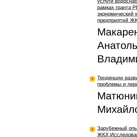
услуги водоснаб
рамках гранта 
экономический 
предприятий ЖК
Макарен
Анатоль
Владим
Тенденции разв
+
проблемы и пер
Матюни
Михайл
Зарубежный опы
+
ЖКХ Исследован