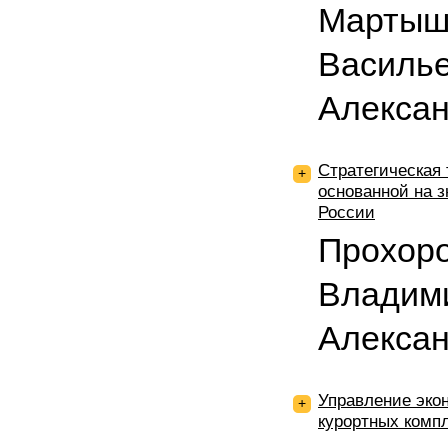
Мартыш
Василье
Алекса
Стратегическая 
+
основанной на 
России
Прохоро
Владими
Алекса
Управление эко
+
курортных компл