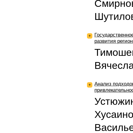
Смирнов
Шутило
Государственное
+
развития регио
Тимоше
Вячесл
Анализ подходо
+
привлекательно
Устюжин
Хусаино
Василь