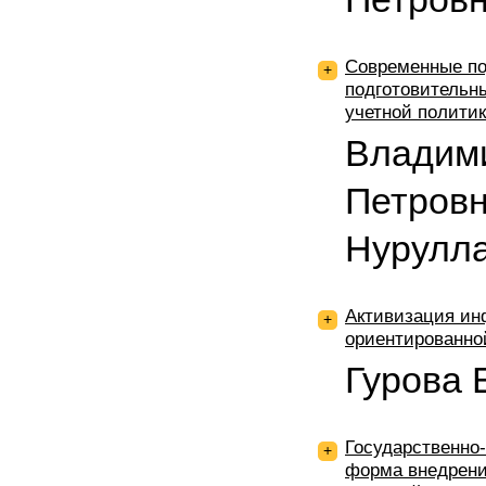
Современные по
+
подготовительн
учетной политик
Владим
Петровн
Нурулл
Активизация ин
+
ориентированно
Гурова 
Государственно-
+
форма внедрени