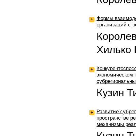
Формы взаимоде
+
организаций с 
Королев
Хилько 
Конкурентоспос
+
экономическом 
субрегиональны
Кузин Т
Развитие субре
+
пространстве ре
механизмы реа
Кузин 