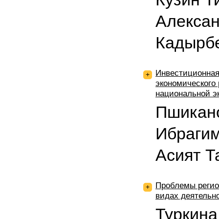
Алексан
Кадырб
Инвестиционная 
+
экономического
национальной э
Пшикан
Ибрагим
Асият Т
Проблемы регио
+
видах деятельн
Туркина