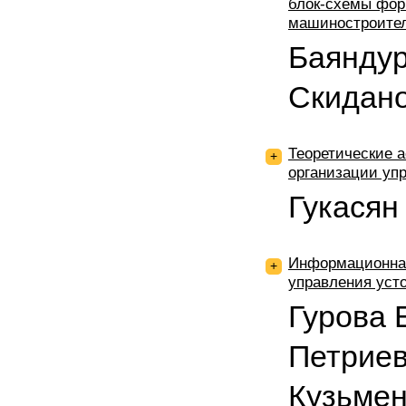
блок-схемы фор
машиностроите
Баяндур
Скидан
Теоретические а
+
организации упр
Гукасян
Информационна
+
управления уст
Гурова 
Петриев
Кузьмен