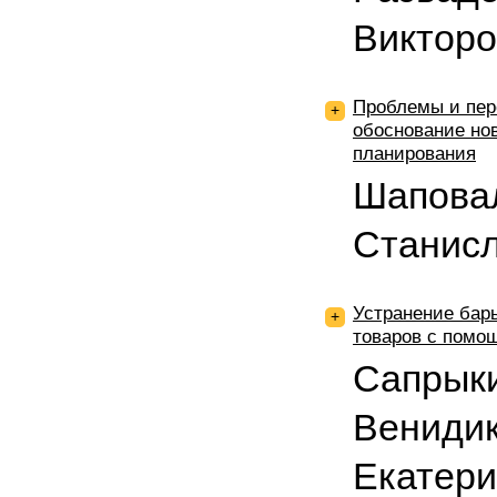
Виктор
Проблемы и пер
+
обоснование но
планирования
Шапова
Станис
Устранение бар
+
товаров с помо
Сапрык
Венидик
Екатер