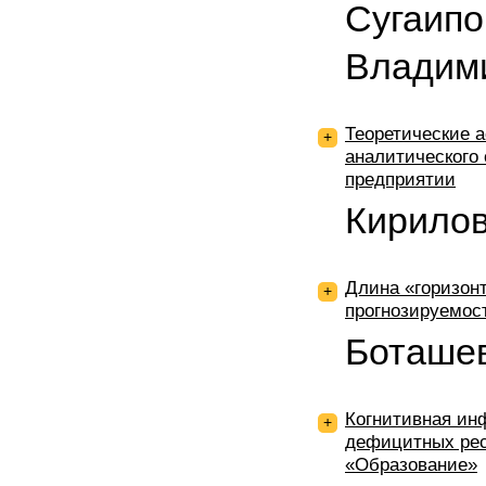
Сугаипо
Владим
Теоретические а
+
аналитического
предприятии
Кирилов
Длина «горизонт
+
прогнозируемос
Боташе
Когнитивная ин
+
дефицитных рес
«Образование»