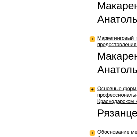
Макарен
Анатол
Маркетинговый 
+
предоставления
Макарен
Анатол
Основные формы
+
профессиональн
Краснодарском 
Рязанце
Обоснование ме
+