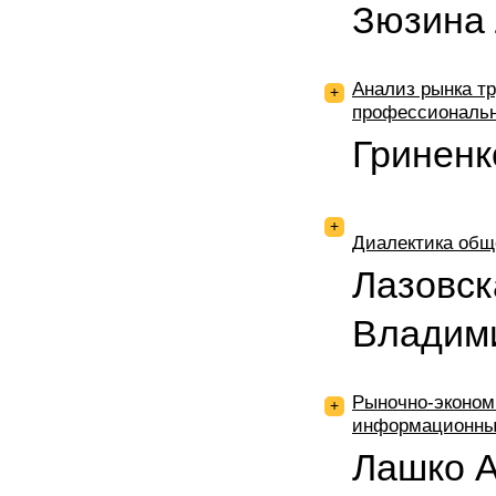
Зюзина 
Анализ рынка т
+
профессиональн
Гриненк
+
Диалектика общ
Лазовс
Владим
Рыночно-эконом
+
информационных
Лашко А