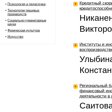
Кредитный скори
+
Психология и педагогика
кредитоспособн
Технологии пищевых
производств
Никанен
Социально-гуманитарные
науки
Виктор
Физическая культура
Искусство
Институты и ин
+
воспроизводств
Улыбин
Констан
Региональный б
+
финансовый инс
деятельности в 
Саитов