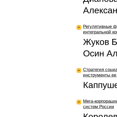
Алекса
Регулятивные ф
+
интегральной ко
Жуков Б
Осин Ал
Стратегия социа
+
инструменты ее
Каппуше
Мега-корпораци
+
систем России
Королев