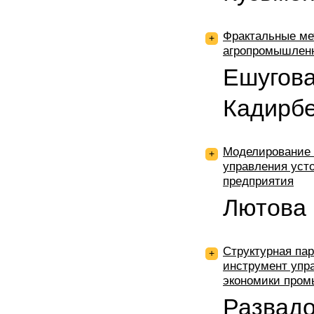
Фрактальные ме
+
агропромышленн
Ешугова
Кадирб
Моделирование 
+
управления уст
предприятия
Лютова
Структурная па
+
инструмент упр
экономики пром
Развад