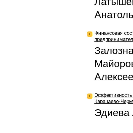
Латыше
Анатол
Финансовая со
+
предпринимател
Залозна
Майоро
Алексе
Эффективность 
+
Карачаево-Черк
Эдиева 