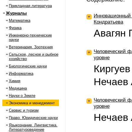
Прикладная литература
Журналы
Инновационный 
+
Математика
Кондратьева
Физика
Авагян 
Инженерно-технические
науки
Ветеринария. Зоотехния
Человеческий фа
+
Сельское, лесное и рыбное
уровне
хозяйство
Киргуев
Биологические науки
Информатика
Нечаев 
Химия
Медицина
Науки о Земле
Человеческий ф
+
Экономика и менеджмент
уровне
Сервис и туризм
Нечаев 
Право. Юридические науки
Языкознание. Лингвистика.
Литературоведение