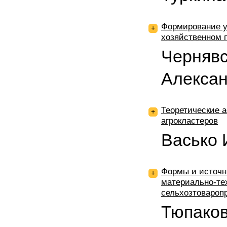
Формирование у
+
хозяйственном 
Чернявс
Алекса
Теоретические 
+
агрокластеров
Васько 
Формы и источн
+
материально-те
сельхозтовароп
Тюпаков