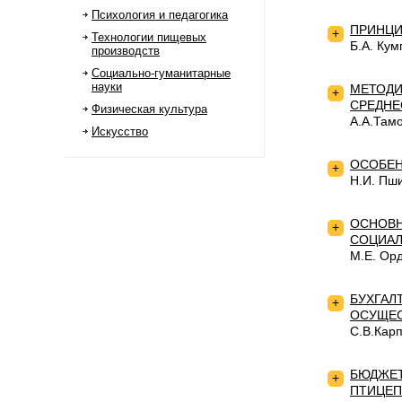
Психология и педагогика
ПРИНЦИ
+
Технологии пищевых
Б.А. Ку
производств
Социально-гуманитарные
науки
МЕТОДИ
+
СРЕДНЕ
Физическая культура
А.А.Там
Искусство
ОСОБЕН
+
Н.И. Пш
ОСНОВН
+
СОЦИАЛ
М.Е. Ор
БУХГАЛ
+
ОСУЩЕС
С.В.Кар
БЮДЖЕТ
+
ПТИЦЕП