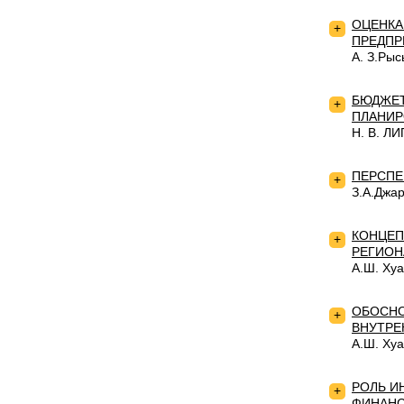
ОЦЕНКА
+
ПРЕДПР
А. З.Рыс
БЮДЖЕТ
+
ПЛАНИР
Н. В. Л
ПЕРСПЕ
+
З.А.Джа
КОНЦЕП
+
РЕГИОН
А.Ш. Хуа
ОБОСНО
+
ВНУТРЕ
А.Ш. Хуа
РОЛЬ И
+
ФИНАНС