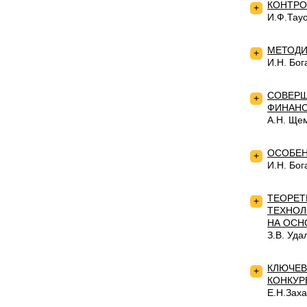
КОНТРО
+
И.Ф.Тау
МЕТОДИ
+
И.Н. Бог
СОВЕРШ
+
ФИНАНС
А.Н. Ще
ОСОБЕН
+
И.Н. Бог
ТЕОРЕТ
+
ТЕХНОЛ
НА ОСН
З.В. Уда
КЛЮЧЕВ
+
КОНКУР
Е.Н.Заха