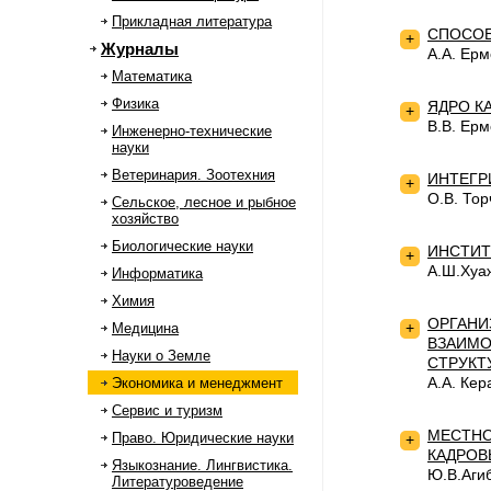
Прикладная литература
СПОСОБ
+
Журналы
А.А. Ер
Математика
Физика
ЯДРО К
+
В.В. Ер
Инженерно-технические
науки
Ветеринария. Зоотехния
ИНТЕГР
+
О.В. То
Сельское, лесное и рыбное
хозяйство
Биологические науки
ИНСТИТ
+
А.Ш.Хуа
Информатика
Химия
ОРГАНИ
+
Медицина
ВЗАИМО
Науки о Земле
СТРУКТ
А.А. Ке
Экономика и менеджмент
Сервис и туризм
МЕСТНО
Право. Юридические науки
+
КАДРОВ
Языкознание. Лингвистика.
Ю.В.Аги
Литературоведение