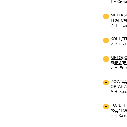
Т.А.Сил
МЕТОДИ
+
ТРАНСА
И. Г. Па
КОНЦЕП
+
И.В. СУ
МЕТОДО
+
ДИВИДЕ
И.Н. Бог
ИССЛЕД
+
ОРГАНИ
А.Н. Киз
РОЛЬ П
+
АУДИТО
Н.Н.Хахо