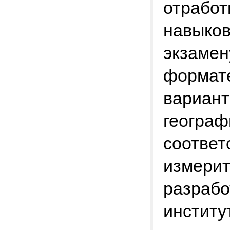
отработ
навыков
экзамен
формате
вариант
географ
соответ
измери
разраб
институ