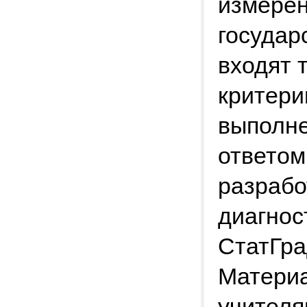
измерен
государ
входят 
критери
выполне
ответом
разрабо
диагнос
СтатГрад
Материа
учителя