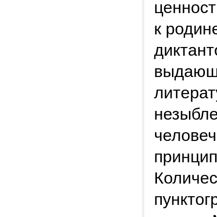
ценност
к родин
диктант
выдающи
литерат
незыбле
человеч
принцип
Количес
пунктог