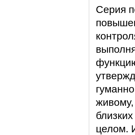
Серия п
повышен
контрол
выполня
функцию
утвержд
гуманно
живому,
близких
целом. 