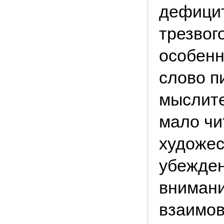
дефицит
трезвого
особенн
слово п
мыслите
мало чи
художес
убежден
внимани
взаимов