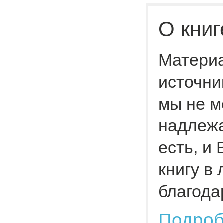
О книг
Материа
источни
мы не м
надлежа
есть, и
книгу в
благода
Подро