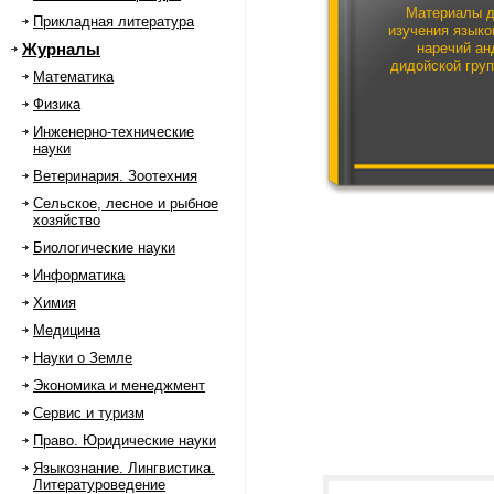
Материалы 
Прикладная литература
изучения языко
Журналы
наречий ан
дидойской гру
Математика
Физика
Инженерно-технические
науки
Ветеринария. Зоотехния
Сельское, лесное и рыбное
хозяйство
Биологические науки
Информатика
Химия
Медицина
Науки о Земле
Экономика и менеджмент
Сервис и туризм
Право. Юридические науки
Языкознание. Лингвистика.
Литературоведение