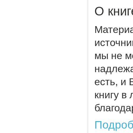
О книг
Материа
источни
мы не м
надлежа
есть, и
книгу в
благода
Подро