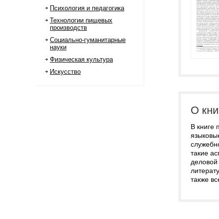
Психология и педагогика
Технологии пищевых
производств
Социально-гуманитарные
науки
Физическая культура
Искусство
О кни
В книге
языковы
служебн
такие ас
деловой
литерату
также в