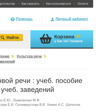
дательству
Как заказать
Как пользоваться
Оплата
Помощь
Личный кабинет
Корзина
у вас
нет товаров
дение
Культура речи
заведений
вой речи : учеб. пособие
 учеб. заведений
ко Е.Ю.
,
Лужковская М.Ф.
ская Е.И. Селиверстова В.В. Химик А.С. Шатилов.