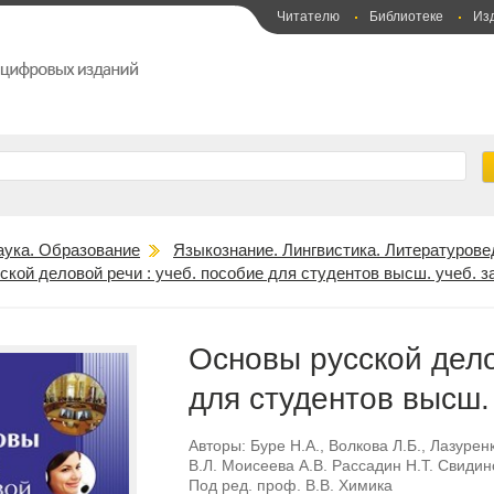
Читателю
Библиотеке
Из
аука. Образование
Языкознание. Лингвистика. Литературове
кой деловой речи : учеб. пособие для студентов высш. учеб. 
Основы русской дело
для студентов высш.
Авторы:
Буре Н.А.
,
Волкова Л.Б.
,
Лазурен
В.Л. Моисеева А.В. Рассадин Н.Т. Свидин
Под ред. проф. В.В. Химика