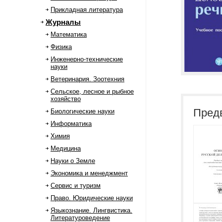
Прикладная литература
Журналы
Математика
Физика
Инженерно-технические
науки
Ветеринария. Зоотехния
Сельское, лесное и рыбное
хозяйство
Пред
Биологические науки
Информатика
Химия
Медицина
Науки о Земле
Экономика и менеджмент
Сервис и туризм
Право. Юридические науки
Языкознание. Лингвистика.
Литературоведение