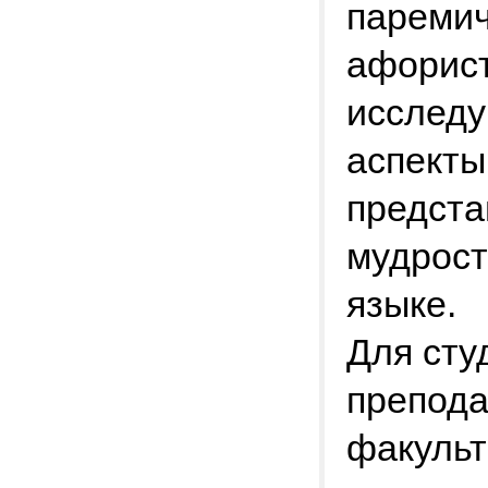
паремич
афорист
исследу
аспекты
предста
мудрост
языке.
Для сту
препода
факульт