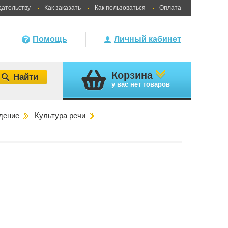
дательству
Как заказать
Как пользоваться
Оплата
Помощь
Личный кабинет
Корзина
у вас
нет товаров
дение
Культура речи