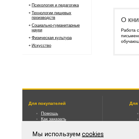
Психология и педагогика
Технологии пищевых
производств
О кни
Социально-гуманитарные
науки
Работа с
письмен
Физическая культура
обучающ
Искусство
Для покупателей
Для
Помощь
Как заказать
Как пользоваться
Правовая информация
Мы используем
cookies
Оплата