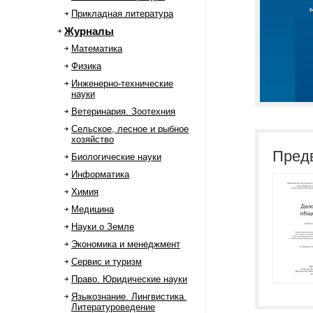
Прикладная литература
Журналы
Математика
Физика
Инженерно-технические
науки
Ветеринария. Зоотехния
Сельское, лесное и рыбное
хозяйство
Пред
Биологические науки
Информатика
Химия
Медицина
Науки о Земле
Экономика и менеджмент
Сервис и туризм
Право. Юридические науки
Языкознание. Лингвистика.
Литературоведение