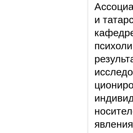
Ассоциа
и татар
кафедре
психоли
результ
исследо
циониро
индивид
носител
явления