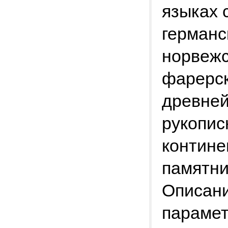
языках 
германс
норвежс
фарерск
древней
рукопис
контине
памятни
Описани
парамет