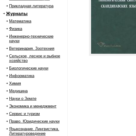
Прикладная литература
Журналы
Математика
Физика
Инженерно-технические
науки
Ветеринария. Зоотехния
Сельское, лесное и рыбное
хозяйство
Биологические науки
Информатика
Химия
Медицина
Науки о Земле
Экономика и менеджмент
Сервис и туризм
Право. Юридические науки
Языкознание. Лингвистика.
Литературоведение