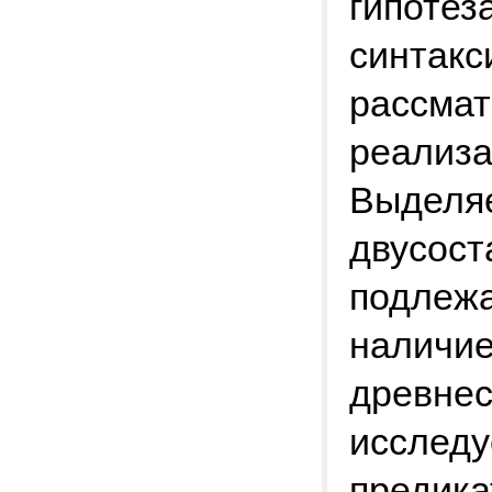
гипотез
синтакс
рассма
реализа
Выделяе
двусост
подлежа
наличие
древнес
исследу
предика