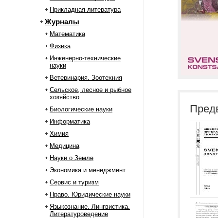
Прикладная литература
Журналы
Математика
Физика
Инженерно-технические
науки
Ветеринария. Зоотехния
Сельское, лесное и рыбное
хозяйство
Пред
Биологические науки
Информатика
Химия
Медицина
Науки о Земле
Экономика и менеджмент
Сервис и туризм
Право. Юридические науки
Языкознание. Лингвистика.
Литературоведение