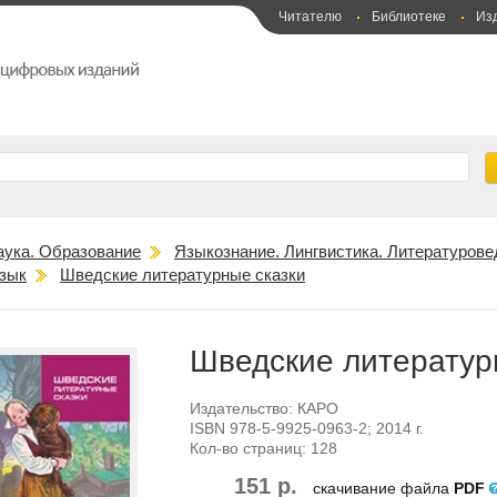
Читателю
Библиотеке
Из
аука. Образование
Языкознание. Лингвистика. Литературове
зык
Шведские литературные сказки
Шведские литератур
Издательство:
КАРО
ISBN
978-5-9925-0963-2
; 2014 г.
Кол-во страниц:
128
151 р.
скачивание файла
PDF