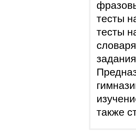
фразовы
тесты н
тесты н
словаря
задания
Предназ
гимнази
изучени
также с