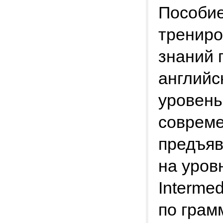
Пособие
трениро
знаний 
английс
уровень
совреме
предъяв
на уровн
Interme
по грам