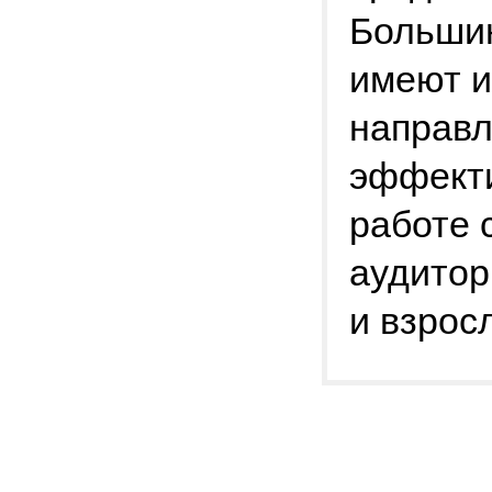
Большин
имеют и
направл
эффекти
работе 
аудитор
и взрос