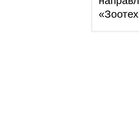
направл
«Зоотех