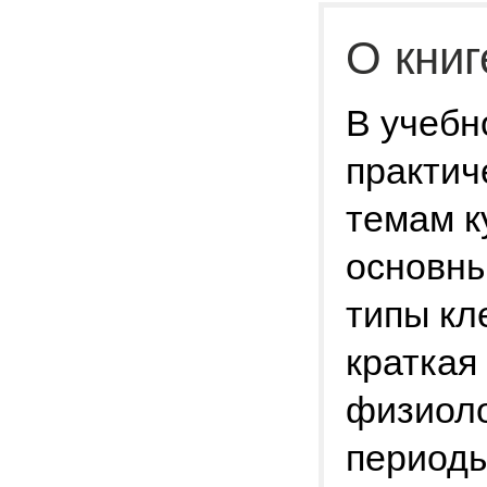
О книг
В учебн
практич
темам к
основны
типы кл
краткая
физиоло
периоды