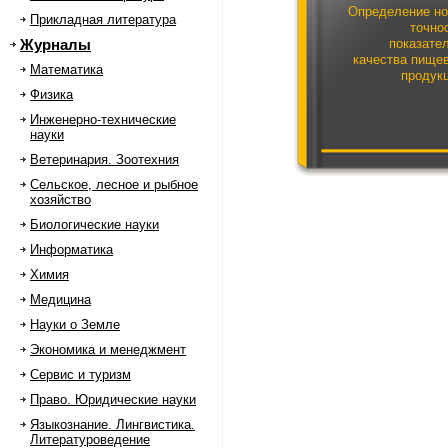
Определение н
Прикладная литература
точно
Журналы
показате
качества пище
Математика
продук
Физика
Инженерно-технические
науки
Ветеринария. Зоотехния
Сельское, лесное и рыбное
хозяйство
Биологические науки
Информатика
Химия
Медицина
Науки о Земле
Экономика и менеджмент
Сервис и туризм
Право. Юридические науки
Языкознание. Лингвистика.
Литературоведение