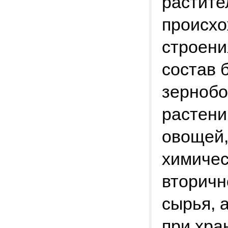
растите
происхо
строени
состав 
зернобо
растени
овощей,
химичес
вторичн
сырья, 
при хра