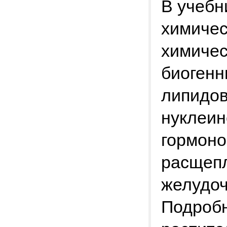
В учебн
химичес
химичес
биогенн
липидов
нуклеин
гормоно
расщепл
желудоч
Подробн