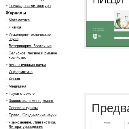
Прикладная литература
Журналы
Математика
Физика
Инженерно-технические
науки
Ветеринария. Зоотехния
Сельское, лесное и рыбное
хозяйство
Биологические науки
Информатика
Химия
Медицина
Науки о Земле
Экономика и менеджмент
Предв
Сервис и туризм
Право. Юридические науки
Языкознание. Лингвистика.
Литературоведение