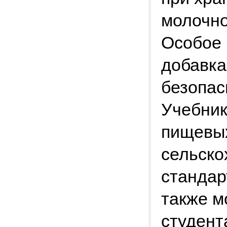
молочно
Особое
добавка
безопас
Учебник
пищевых
сельско
стандар
также м
студент