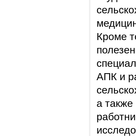
сельско
медицин
Кроме т
полезен
специал
АПК и р
сельско
а также
работн
исследо