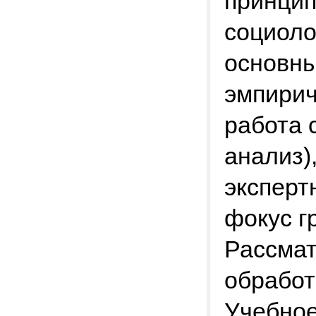
принцип
социоло
основны
эмпирич
работа 
анализ)
эксперт
фокус г
Рассмат
обработ
Учебное