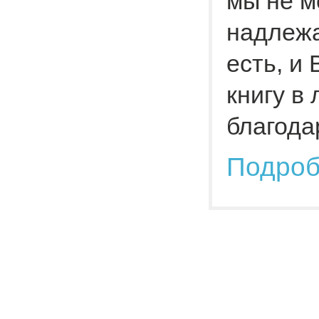
мы не м
надлежа
есть, и
книгу в
благода
Подро