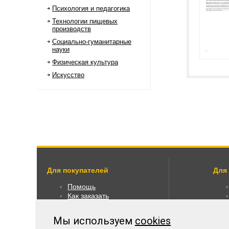
Психология и педагогика
Технологии пищевых
производств
Социально-гуманитарные
науки
Физическая культура
Искусство
Для покупателей
Для
Помощь
Как заказать
Как пользоваться
Правовая информация
Мы используем
cookies
Оплата