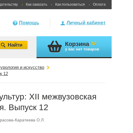
дательству
Как заказать
Как пользоваться
Оплата
Помощь
Личный кабинет
Корзина
у вас
нет товаров
урология и искусство
к 12
ультур: XII межвузовская
я. Выпуск 12
расова-Каратеева О.Л.