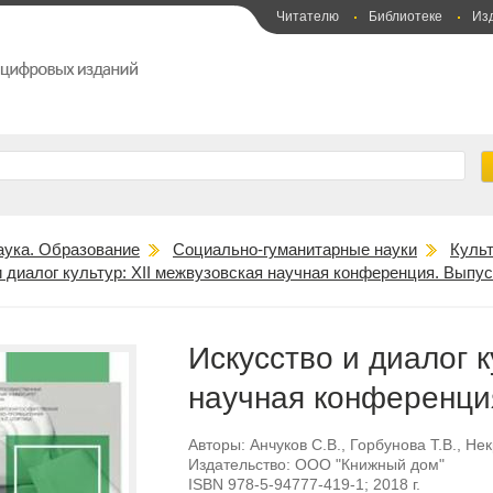
Читателю
Библиотеке
Из
аука. Образование
Социально-гуманитарные науки
Культ
 диалог культур: XII межвузовская научная конференция. Выпус
Искусство и диалог к
научная конференци
Авторы:
Анчуков С.В.
,
Горбунова Т.В.
,
Нек
Издательство:
ООО "Книжный дом"
ISBN
978-5-94777-419-1
; 2018 г.