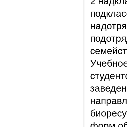
2 надкл
подклас
надотря
подотря
семейст
Учебное
студент
заведен
направл
биоресу
форм об