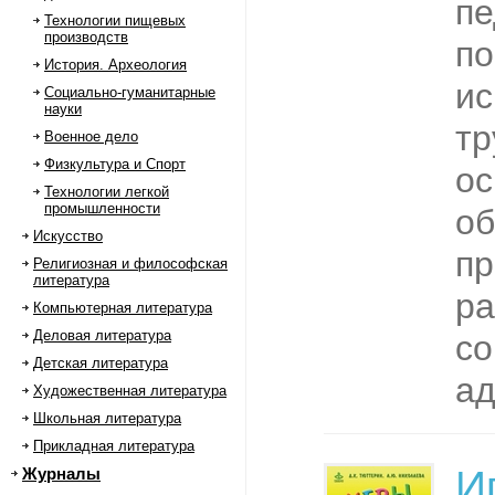
пе
Технологии пищевых
производств
по
История. Археология
и
Социально-гуманитарные
науки
тр
Военное дело
Физкультура и Спорт
ос
Технологии легкой
промышленности
об
Искусство
пр
Религиозная и философская
литература
ра
Компьютерная литература
Деловая литература
со
Детская литература
ад
Художественная литература
Школьная литература
Прикладная литература
И
Журналы