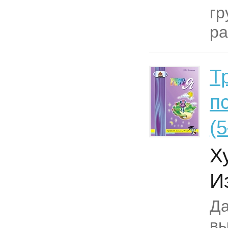
гр
ра
Т
п
(
Х
Из
Да
вы