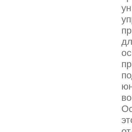
ун
уп
пр
дл
о
п
по
ю
во
О
эт
от