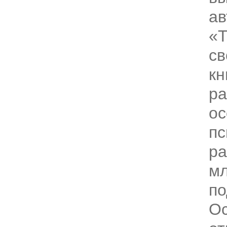
ав
«Т
св
кн
ра
ос
пс
ра
м
по
Ос