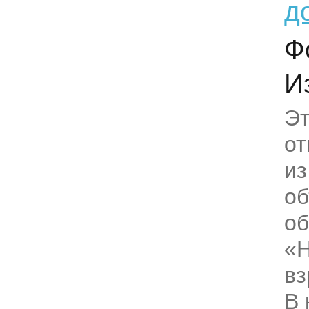
д
Ф
Из
Эт
от
из
о
о
«Н
вз
В 