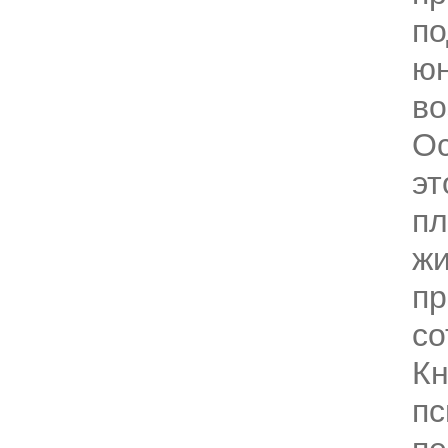
по
ю
во
О
эт
пл
жи
пр
со
Кн
пс