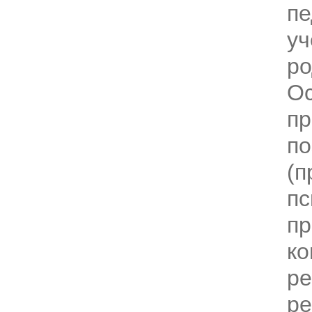
пе
уч
ро
О
п
по
(п
пс
пр
ко
ре
ре