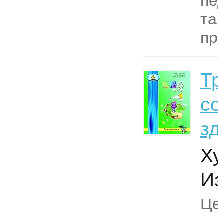
пе
та
пр
Т
с
з
Х
Из
Це