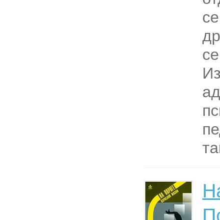
се
др
се
И
ад
пс
пе
та
Н
П