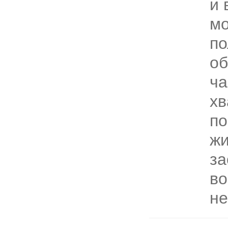
и 
м
по
об
ча
хв
по
жи
за
во
не