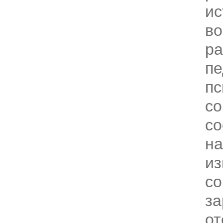
ис
во
ра
пе
пс
с
со
на
из
с
за
от