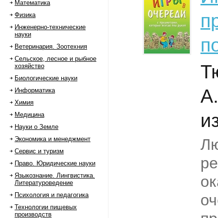
Математика
п
Физика
Инженерно-технические
науки
п
Ветеринария. Зоотехния
Сельское, лесное и рыбное
Т
хозяйство
Биологические науки
А
Информатика
Химия
из
Медицина
Науки о Земле
Экономика и менеджмент
Лю
Сервис и туризм
ре
Право. Юридические науки
Языкознание. Лингвистика.
ок
Литературоведение
Психология и педагогика
оч
Технологии пищевых
производств