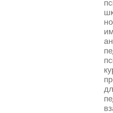
пс
шк
но
и
ан
пе
пс
ку
п
дл
пе
вз