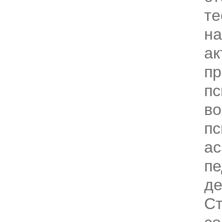
те
на
ак
п
пс
во
пс
ас
пе
де
Ст