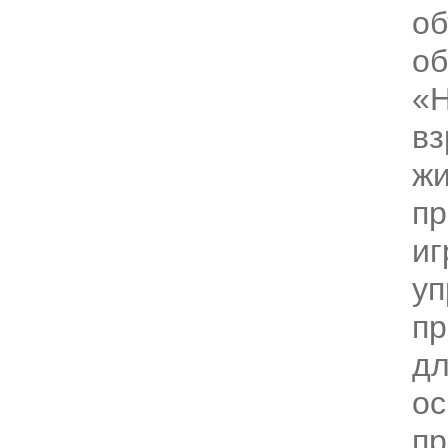
о
о
«Н
вз
жи
пр
иг
уп
пр
дл
о
п