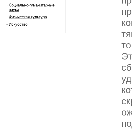
пр
Социально-гуманитарные
пр
науки
Физическая культура
ко
Искусство
тя
то
Эт
сб
уд
ко
ск
ож
по