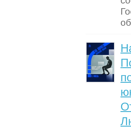
со
Го
об
Н
П
п
ю
О
Л