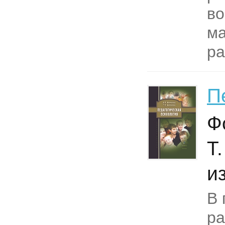
в
м
ра
П
Ф
Т.
и
В 
ра