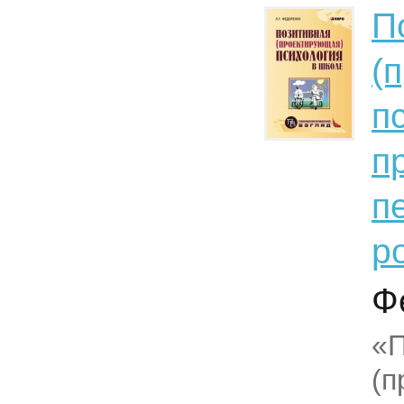
П
(
п
п
п
р
Ф
«П
(п