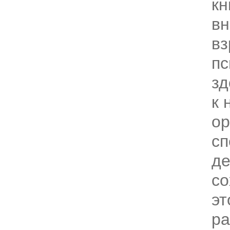
кн
в
вз
пс
зд
к 
ор
сп
де
со
эт
р