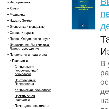
В
Информатика
Химия
п
Медицина
Науки о Земле
д
Экономика и менеджмент
Сервис и туризм
Т
Право. Юридические науки
Языкознание. Лингвистика.
И
Литературоведение
Психология и педагогика
Психология
В 
Специальная
ра
(коррекционная)
психология
ос
Психотерапия.
Психоанализ
де
Клиническая психология
Практическая
н
психология
Прикладная психология