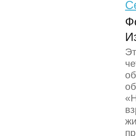
С
Ф
Из
Эт
че
о
о
«Н
вз
жи
пр