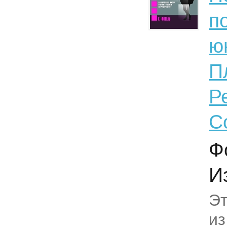
п
ю
П
Р
С
Ф
Из
Эт
из