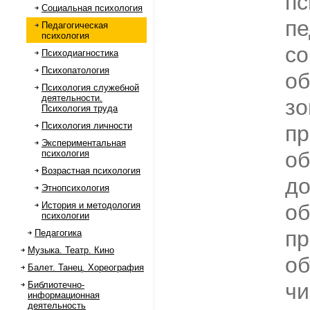
пс
Социальная психология
пе
Педагогическая
психология
со
Психодиагностика
Психопатология
об
Психология служебной
деятельности.
зо
Психология труда
Психология личности
пр
Экспериментальная
об
психология
Возрастная психология
до
Этнопсихология
История и методология
об
психологии
пр
Педагогика
Музыка. Театр. Кино
об
Балет. Танец. Хореография
чи
Библиотечно-
информационная
деятельность