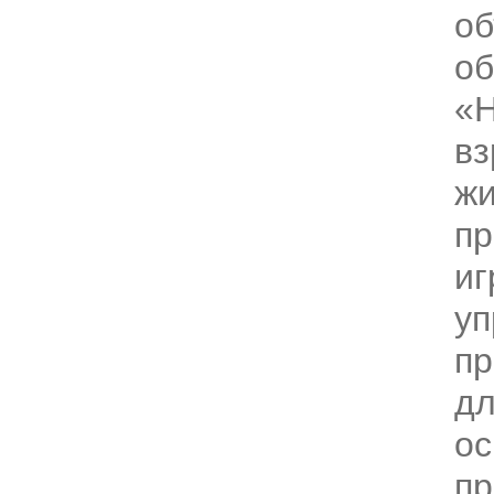
о
о
«Н
вз
жи
пр
иг
уп
пр
дл
о
п