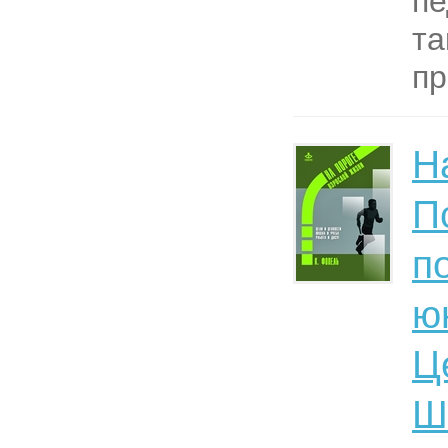
пе
та
пр
Н
П
п
ю
Ц
Ш