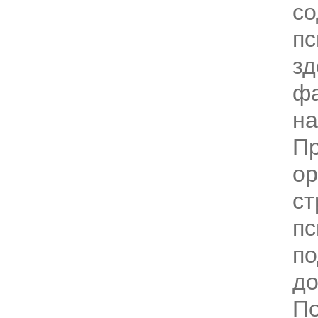
с
пс
зд
фа
на
Пр
ор
ст
пс
по
до
По