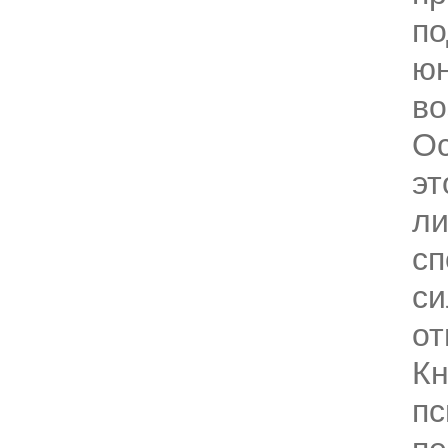
по
ю
во
О
эт
ли
сп
си
от
Кн
пс