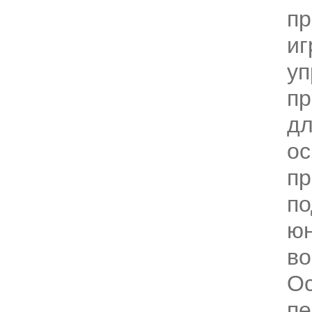
пр
иг
уп
пр
дл
о
п
по
ю
во
О
пе