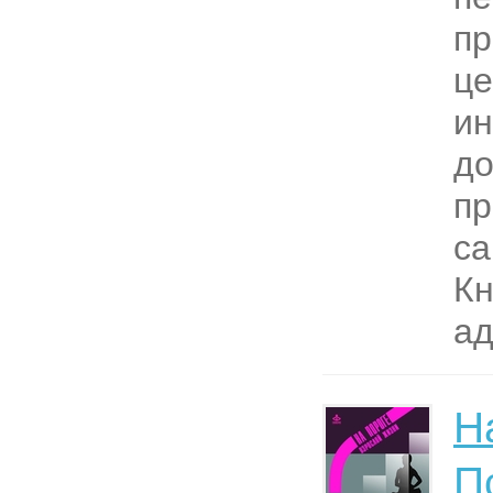
пр
це
ин
до
п
са
Кн
ад
Н
П