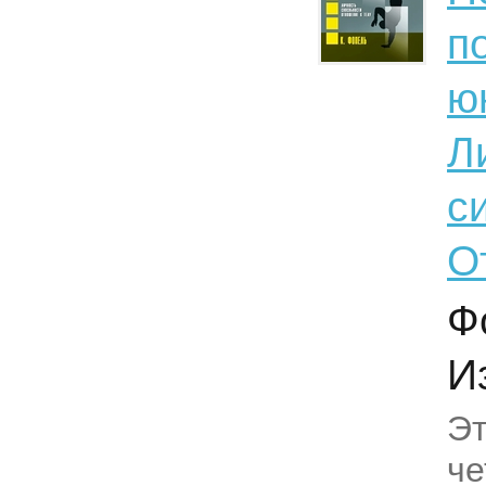
п
ю
Л
с
О
Ф
Из
Эт
че