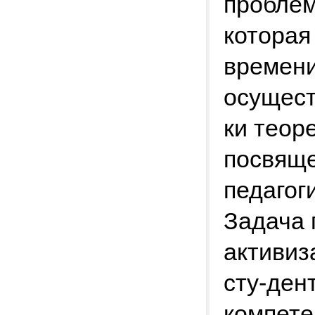
проблем
которая
времени
осущест
ки теор
посвяще
педагог
Задача 
активиз
сту-ден
компете