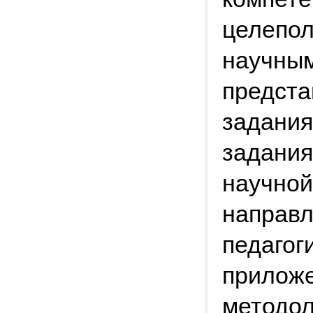
целепол
научным
предста
задания
задания
научной
направл
педагог
приложе
методол