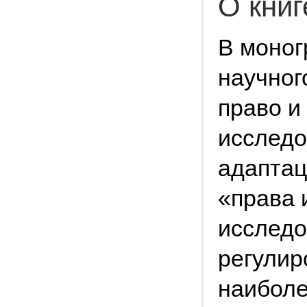
О книг
В моног
научног
право и
исследо
адаптац
«права 
исследо
регулир
наибол