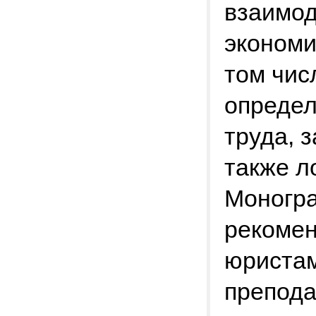
взаимод
экономи
том чис
определ
труда, 
также л
Моногр
рекоме
юристам
препода