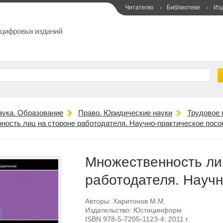
Читателю
Библиотеке
Из
аука. Образование
Право. Юридические науки
Трудовое 
ность лиц на стороне работодателя. Научно-практическое посо
Множественность ли
работодателя. Научн
Авторы:
Харитонов М.М.
Издательство:
Юстицинформ
ISBN
978-5-7205-1123-4
; 2011 г.