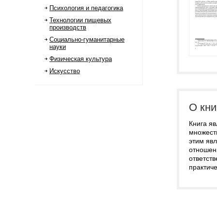
Психология и педагогика
Технологии пищевых
производств
Социально-гуманитарные
науки
Физическая культура
Искусство
О кни
Книга я
множеств
этим яв
отношен
ответств
практиче