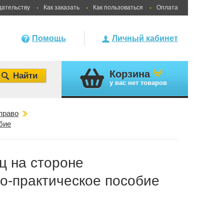
дательству
Как заказать
Как пользоваться
Оплата
Помощь
Личный кабинет
Корзина
у вас
нет товаров
право
бие
ц на стороне
о-практическое пособие