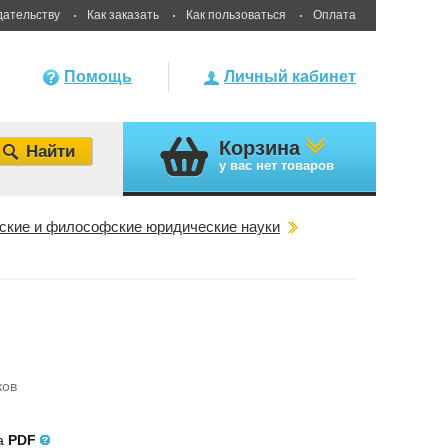
дательству
Как заказать
Как пользоваться
Оплата
Помощь
Личный кабинет
Корзина
у вас
нет товаров
ские и философские юридические науки
ков
ла
PDF