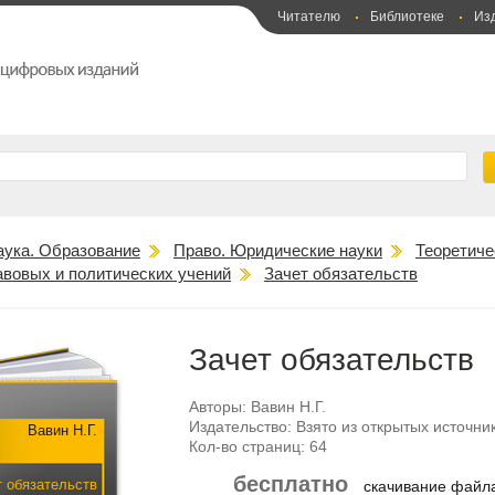
Читателю
Библиотеке
Из
аука. Образование
Право. Юридические науки
Теоретиче
авовых и политических учений
Зачет обязательств
Зачет обязательств
Авторы:
Вавин Н.Г.
Издательство:
Взято из открытых источни
Вавин Н.Г.
Кол-во страниц:
64
бесплатно
т обязательств
скачивание фай