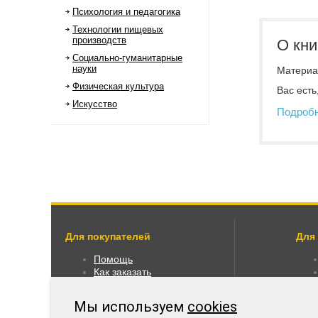
Психология и педагогика
Технологии пищевых
производств
О кни
Социально-гуманитарные
науки
Материал
Физическая культура
Вас есть
Искусство
Подроб
Для покупателей
Для
Помощь
Как заказать
Как пользоваться
Правовая информация
Мы используем
cookies
Оплата