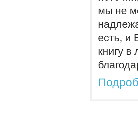
мы не м
надлежа
есть, и
книгу в
благода
Подро