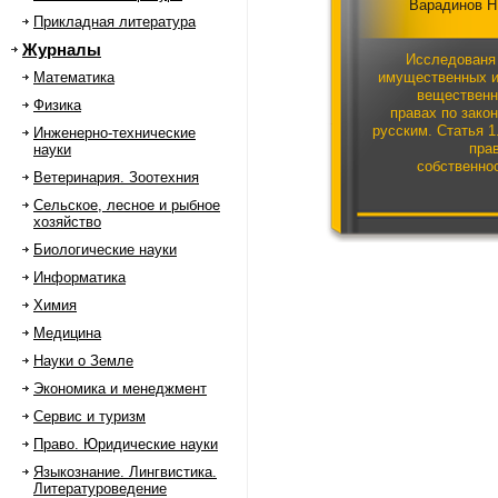
Варадинов Н
Прикладная литература
Журналы
Исследованя
Математика
имущественных 
веществен
Физика
правах по зако
русским. Статья 1
Инженерно-технические
пра
науки
собственно
Ветеринария. Зоотехния
Сельское, лесное и рыбное
хозяйство
Биологические науки
Информатика
Химия
Медицина
Науки о Земле
Экономика и менеджмент
Сервис и туризм
Право. Юридические науки
Языкознание. Лингвистика.
Литературоведение