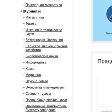
Прикладная литература
Журналы
Математика
Физика
Инженерно-технические
науки
Ветеринария. Зоотехния
Сельское, лесное и рыбное
хозяйство
Биологические науки
Пред
Информатика
Химия
Медицина
Науки о Земле
Экономика и менеджмент
Сервис и туризм
Право. Юридические науки
Языкознание. Лингвистика.
Литературоведение