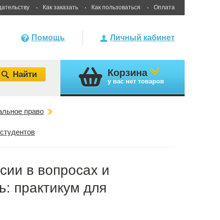
дательству
Как заказать
Как пользоваться
Оплата
Помощь
Личный кабинет
Корзина
у вас
нет товаров
альное право
 студентов
сии в вопросах и
ь: практикум для