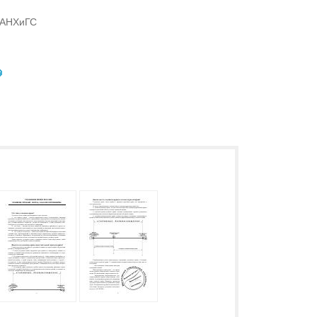
РАНХиГС