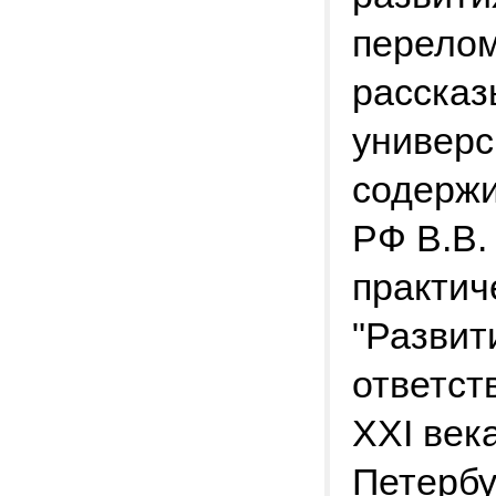
перелом
рассказ
универс
содержи
РФ В.В.
практич
"Развит
ответст
XXI век
Петербу