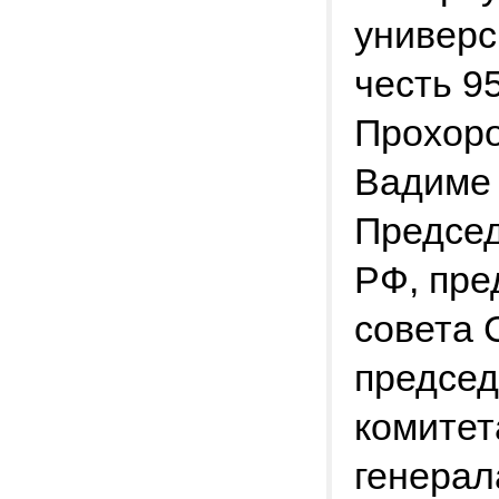
универси
честь 9
Прохоро
Вадиме
Председ
РФ, пре
совета 
председ
комитет
генерал