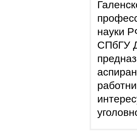
Галенск
професс
науки Р
СПбГУ Д
предназ
аспиран
работни
интере
уголовн