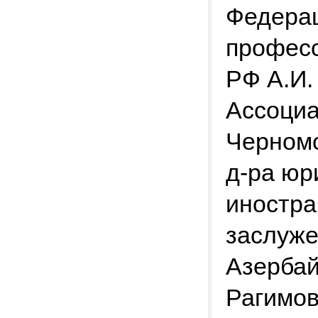
Федерац
професс
РФ А.И.
Ассоциа
Черномо
д-ра юр
иностра
заслуже
Азербай
Рагимов