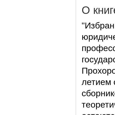
О книг
"Избран
юридиче
професс
государ
Прохоро
летием 
сборник
теорети