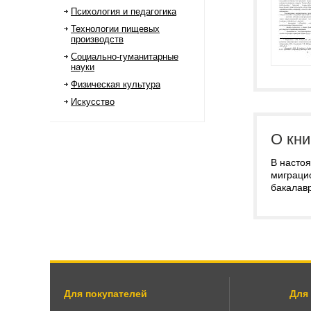
Психология и педагогика
Технологии пищевых
производств
Социально-гуманитарные
науки
Физическая культура
Искусство
О кни
В насто
миграци
бакалавр
Для покупателей
Для