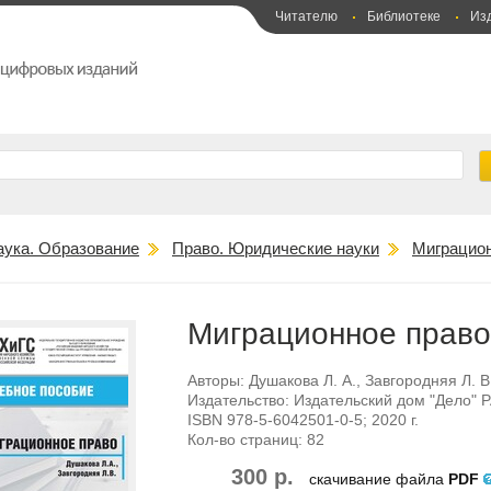
Читателю
Библиотеке
Из
аука. Образование
Право. Юридические науки
Миграцион
Миграционное право
Авторы:
Душакова Л. А.
,
Завгородняя Л. В
Издательство:
Издательский дом "Дело" 
ISBN
978-5-6042501-0-5
; 2020 г.
Кол-во страниц:
82
300 р.
скачивание файла
PDF