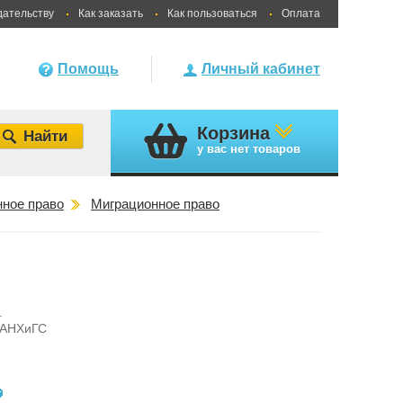
дательству
Как заказать
Как пользоваться
Оплата
Помощь
Личный кабинет
Корзина
у вас
нет товаров
ное право
Миграционное право
.
РАНХиГС