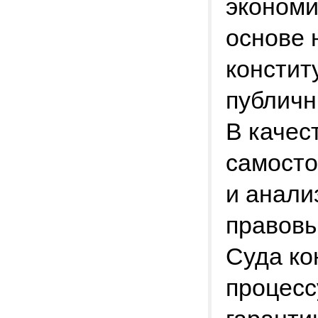
экономи
основе 
констит
публичн
В качес
самосто
и анали
правовы
Суда ко
процесс