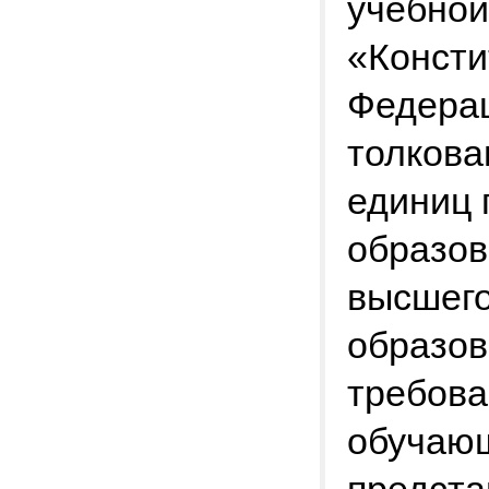
учебной
«Консти
Федерац
толкова
единиц 
образов
высшего
образов
требова
обучающ