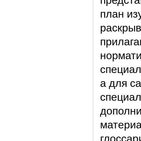
предста
план из
раскрыв
прилага
нормати
специал
а для с
специал
дополни
материа
глоссар