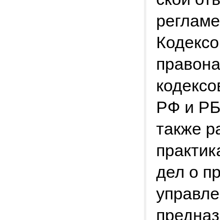
реглам
Кодексо
правона
кодексо
РФ и РБ
также р
практик
дел о п
управле
предназ