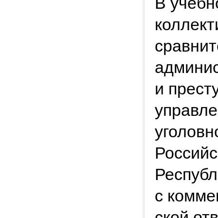
В учебн
коллект
сравнит
админи
и прест
управле
уголовн
Российс
Республ
с комме
ской от