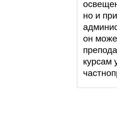
освещен
но и пр
админис
он може
препода
курсам 
частноп