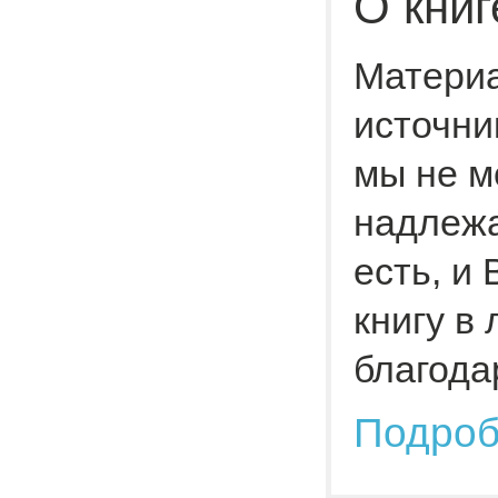
О книг
Материа
источни
мы не м
надлежа
есть, и
книгу в
благода
Подро