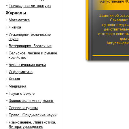
Августинович Ф
Прикладная литература
Журналы
Заметки об остр
Математика
Сахалине:
путевого журн
Физика
действительн
статского советн
Инженерно-технические
докт
науки
Августинови
Ветеринария. Зоотехния
сопровождавш
партию каторжных
Сельское, лесное и рыбное
о. Сахалин вес
хозяйство
1880
Биологические науки
Информатика
Химия
Медицина
Науки о Земле
Экономика и менеджмент
Сервис и туризм
Право. Юридические науки
Языкознание. Лингвистика.
Литературоведение